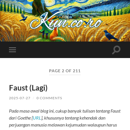
Kuncoro++
Toggle
Toggle
search
mobile
field
menu
PAGE 2 OF 211
Faust (Lagi)
2025-07-27
/
0 COMMENTS
Pada masa awal blog ini, cukup banyak tulisan tentang Faust
dari Goethe [
URL
], khususnya tentang kehendak dan
perjuangan manusia melawan kejumudan walaupun harus