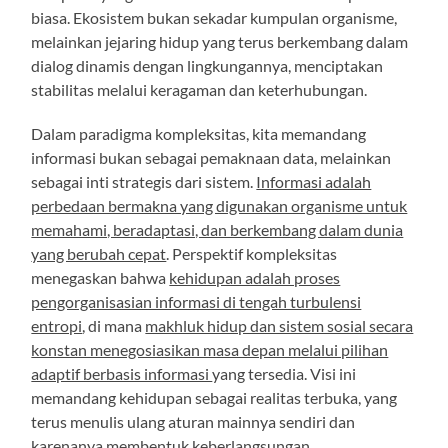
biasa. Ekosistem bukan sekadar kumpulan organisme,
melainkan jejaring hidup yang terus berkembang dalam
dialog dinamis dengan lingkungannya, menciptakan
stabilitas melalui keragaman dan keterhubungan.
Dalam paradigma kompleksitas, kita memandang
informasi bukan sebagai pemaknaan data, melainkan
sebagai inti strategis dari sistem.
Informasi adalah
perbedaan bermakna yang digunakan organisme untuk
memahami, beradaptasi, dan berkembang dalam dunia
yang berubah cepat
. Perspektif kompleksitas
menegaskan bahwa
kehidupan adalah proses
pengorganisasian informasi di tengah turbulensi
entropi
, di mana
makhluk hidup dan sistem sosial secara
konstan menegosiasikan masa depan melalui pilihan
adaptif berbasis informasi
yang tersedia. Visi ini
memandang kehidupan sebagai realitas terbuka, yang
terus menulis ulang aturan mainnya sendiri dan
karenanya membentuk keberlangsungan.