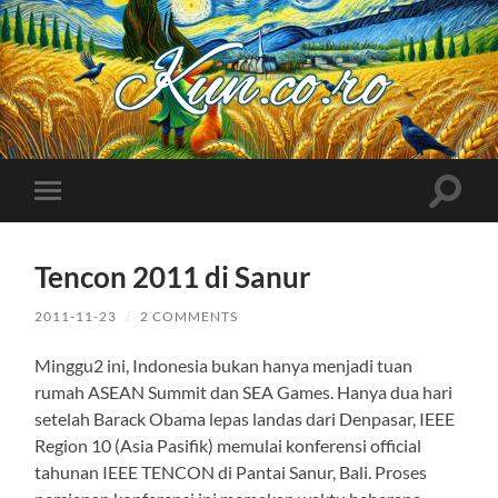
Kuncoro++
Toggle
Toggle
search
mobile
field
menu
Tencon 2011 di Sanur
2011-11-23
/
2 COMMENTS
Minggu2 ini, Indonesia bukan hanya menjadi tuan
rumah ASEAN Summit dan SEA Games. Hanya dua hari
setelah Barack Obama lepas landas dari Denpasar, IEEE
Region 10 (Asia Pasifik) memulai konferensi official
tahunan IEEE TENCON di Pantai Sanur, Bali. Proses