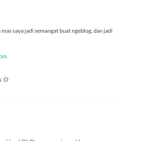
 mas saya jadi semangat buat ngeblog, dan jadi
com
s :D