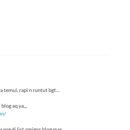
ya temui, rapi n runtut bgt…
 blog aq ya,,,
om/
asang di list amigos blog mas