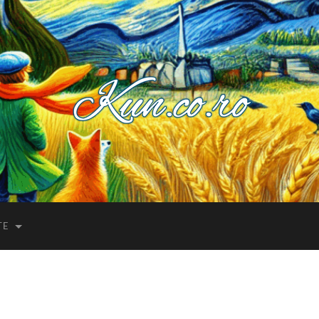
Kuncoro++
TE