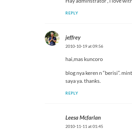
Hay adminstrator , i love wit
REPLY
jeffrey
2010-10-19 at 09:56
hai,mas kuncoro
blog nya keren n “berisi”. min
saya ya. thanks.
REPLY
Leesa Mcfarlan
2010-11-11 at 01:45