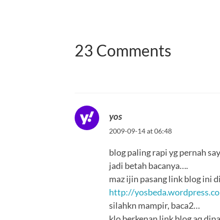
23 Comments
yos
2009-09-14 at 06:48
blog paling rapi yg pernah sa
jadi betah bacanya….
maz ijin pasang link blog ini di
http://yosbeda.wordpress.c
silahkn mampir, baca2…
klo berkenan link blog aq dip