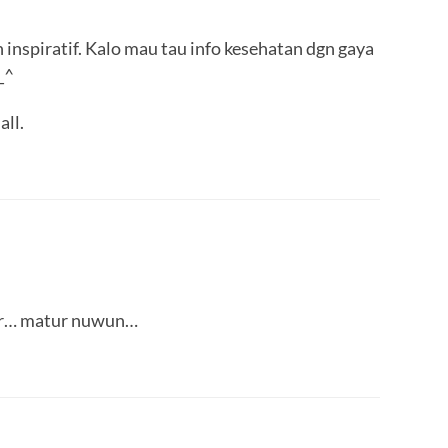
 inspiratif. Kalo mau tau info kesehatan dgn gaya
_^
all.
er… matur nuwun…