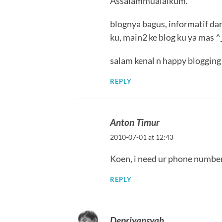
Assalammualaikum.
blognya bagus, informatif dan
ku, main2 ke blog ku ya mas ^
salam kenal n happy blogging 
REPLY
Anton Timur
2010-07-01 at 12:43
Koen, i need ur phone numb
REPLY
Depriyansyah