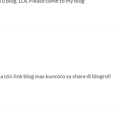
h u blog. LOL Please come to my blog
ta izin link blog mas kuncoro sy share di blogroll