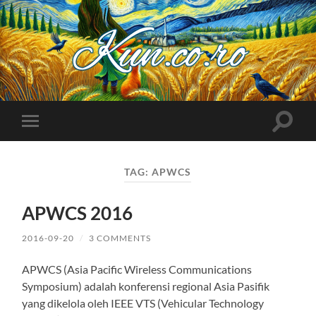
Kuncoro++
Toggle
Toggle
search
mobile
field
menu
TAG:
APWCS
APWCS 2016
2016-09-20
/
3 COMMENTS
APWCS (Asia Pacific Wireless Communications
Symposium) adalah konferensi regional Asia Pasifik
yang dikelola oleh IEEE VTS (Vehicular Technology