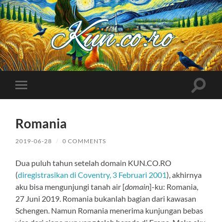
Kuncoro++
Toggle
Toggle
search
mobile
field
menu
Romania
2019-06-28
/
0 COMMENTS
Dua puluh tahun setelah domain KUN.CO.RO
(
diregistrasikan di Coventry, 3 Februari 2001
), akhirnya
aku bisa mengunjungi tanah air [
domain
]-ku: Romania,
27 Juni 2019. Romania bukanlah bagian dari kawasan
Schengen. Namun Romania menerima kunjungan bebas