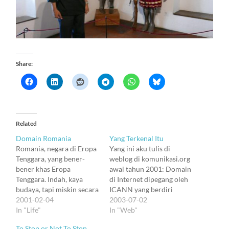
Share:
Related
Domain Romania
Yang Terkenal Itu
Romania, negara di Eropa
Yang ini aku tulis di
Tenggara, yang bener-
weblog di komunikasi.org
bener khas Eropa
awal tahun 2001: Domain
Tenggara. Indah, kaya
di Internet dipegang oleh
budaya, tapi miskin secara
ICANN yang berdiri
ekonomi. Lelah diduduki
2001-02-04
tahun 1988. TLD yang
2003-07-02
kekaisaran Austo-
In "Life"
dikelola dibagi atas TLD
In "Web"
Hungaria dan komunisme
generic dan TLD negara.
To Stop or Not To Stop