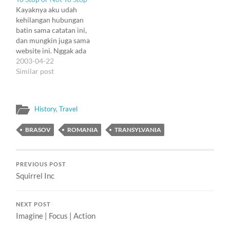
Russia, negeri ini masih
Dari delapan TLD generic,
Kayaknya aku udah
gamang menyusun visi
lima dikontrol oleh
kehilangan hubungan
masa depannya. Kayaknya
pemerintah AS atau
batin sama catatan ini,
secara virtual aku mau
IANA, induk dari ICANN.
dan mungkin juga sama
jadi warga negara sini.
Tiga sisanya menjadi
website ini. Nggak ada
Soalnya pasti lucu kalau
kontroversi domain…
kebutuhan sama sekali,
2003-04-22
aku punya domain kayak
rasanya, buat nulis di sini.
Similar post
gini:…
Tapi suka kesel juga liat
website nggak terupdate.
Jadi ... terpaksa dah nulis
History
,
Travel
lagi :). Aku juga masih
suka merasa lucu bahwa
BRASOV
ROMANIA
TRANSYLVANIA
aku bisa punya…
PREVIOUS POST
Squirrel Inc
NEXT POST
Imagine | Focus | Action