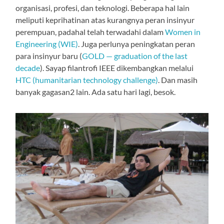
organisasi, profesi, dan teknologi. Beberapa hal lain
meliputi keprihatinan atas kurangnya peran insinyur
perempuan, padahal telah terwadahi dalam
Women in
Engineering (WIE)
. Juga perlunya peningkatan peran
para insinyur baru (
GOLD — graduation of the last
decade
). Sayap filantrofi IEEE dikembangkan melalui
HTC (humanitarian technology challenge)
. Dan masih
banyak gagasan2 lain. Ada satu hari lagi, besok.