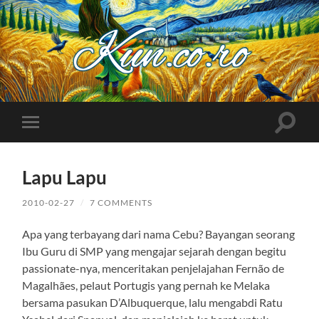
Kuncoro++
Toggle
Toggle
search
mobile
field
menu
Lapu Lapu
2010-02-27
/
7 COMMENTS
Apa yang terbayang dari nama Cebu? Bayangan seorang
Ibu Guru di SMP yang mengajar sejarah dengan begitu
passionate-nya, menceritakan penjelajahan Fernão de
Magalhães, pelaut Portugis yang pernah ke Melaka
bersama pasukan D’Albuquerque, lalu mengabdi Ratu