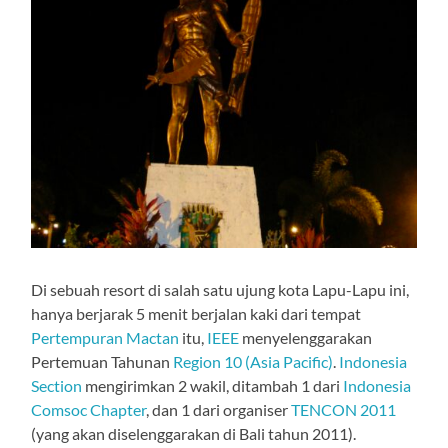
Di sebuah resort di salah satu ujung kota Lapu-Lapu ini,
hanya berjarak 5 menit berjalan kaki dari tempat
Pertempuran Mactan
itu,
IEEE
menyelenggarakan
Pertemuan Tahunan
Region 10 (Asia Pacific)
.
Indonesia
Section
mengirimkan 2 wakil, ditambah 1 dari
Indonesia
Comsoc Chapter
, dan 1 dari organiser
TENCON 2011
(yang akan diselenggarakan di Bali tahun 2011).