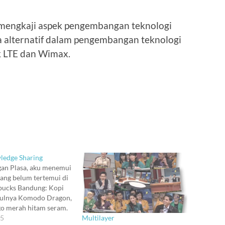
 mengkaji aspek pengembangan teknologi
a alternatif dalam pengembangan teknologi
k LTE dan Wimax.
ledge Sharing
gan Plasa, aku menemui
yang belum tertemui di
rbucks Bandung: Kopi
dulnya Komodo Dragon,
go merah hitam seram.
Multilayer
ulai cerita ini dari latar
05