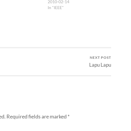
2010-02-14
ya. Waktu aku menulis
In "IEEE"
ncana IEEE di Surabaya,
g kami bahas adalah
inar yang cukup luas.
NEXT POST
Lapu Lapu
ed.
Required fields are marked
*