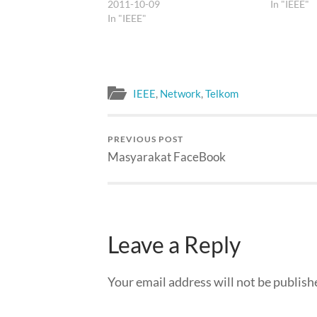
2011-10-09
belakangn
In "IEEE"
In "IEEE"
tentang re
yang sedan
sebuah sem
…
IEEE
,
Network
,
Telkom
PREVIOUS POST
Masyarakat FaceBook
Leave a Reply
Your email address will not be publish