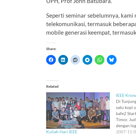
UPH, Prof John Batubara.
Seperti seminar sebelumnya, kami
telekomunikasi, termasuk beberap
mobile generasi keempat, termasu
Share:
Related
IEEE Know
Di Tunjun
satu kopi 
kafe2 Sta
Timor. Ju
dengan lo
Kuliah Hari IEEE
Tapi kita m
2007-11-