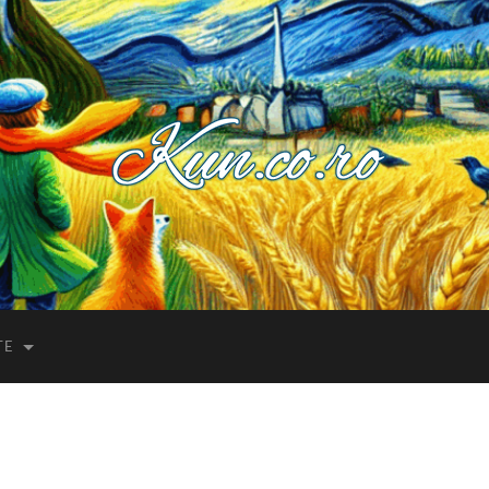
Kuncoro++
TE