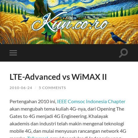
Kuncoro++
Toggle
Toggle
search
mobile
field
menu
LTE-Advanced vs WiMAX II
2010-06-24
/
5 COMMENTS
Pertengahan 2010 ini,
IEEE Comsoc Indonesia Chapter
akan mengubah tema kuliah 4G-nya, dari Opening The
Gates to 4G menjadi 4G Engineering. Khalayak
akademis dan industri telah makin mengenal teknologi
mobile 4G, dan mulai menyusun rancangan network 4G