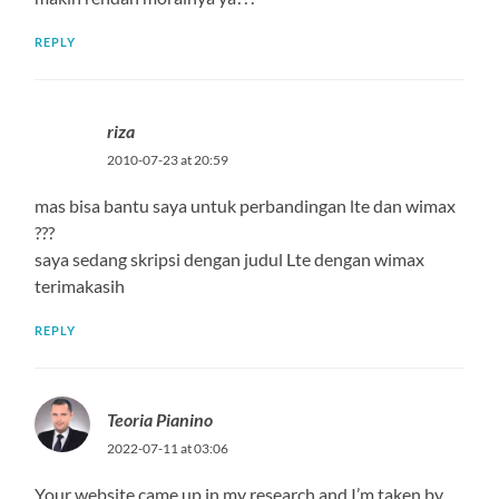
REPLY
riza
2010-07-23 at 20:59
mas bisa bantu saya untuk perbandingan lte dan wimax
???
saya sedang skripsi dengan judul Lte dengan wimax
terimakasih
REPLY
Teoria Pianino
2022-07-11 at 03:06
Your website came up in my research and I’m taken by