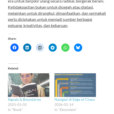
era untuk berpikir ulang secara radikal, bergerak berani.
Ketidakpastian bukan untuk dicegah atau diatasi,
melainkan untuk dirangkul, dimanfaatkan, dan seringkali
perlu diciptakan untuk menjadi sumber berbagai
peluang, kreativitas, dan kebaruan
.
Share:
Related
Signals & Boundaries
Navigasi di Edge of Chaos
2025-01-03
2026-02-14
In "Book"
In "Ekosistem"