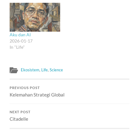
Aku dan AI
2026-01-17
In "Life"
Ekosistem
,
Life
,
Science
PREVIOUS POST
Kelemahan Strategi Global
NEXT POST
Citadelle