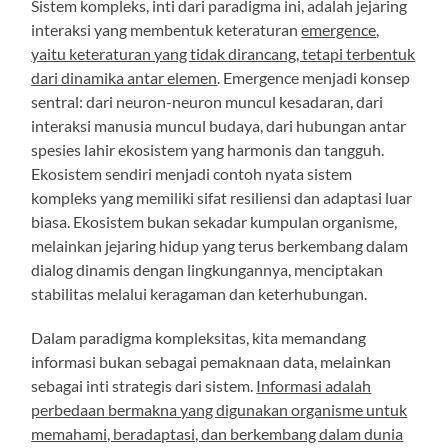
Sistem kompleks, inti dari paradigma ini, adalah jejaring
interaksi yang membentuk keteraturan
emergence,
yaitu keteraturan yang tidak dirancang, tetapi terbentuk
dari dinamika antar elemen
. Emergence menjadi konsep
sentral: dari neuron-neuron muncul kesadaran, dari
interaksi manusia muncul budaya, dari hubungan antar
spesies lahir ekosistem yang harmonis dan tangguh.
Ekosistem sendiri menjadi contoh nyata sistem
kompleks yang memiliki sifat resiliensi dan adaptasi luar
biasa. Ekosistem bukan sekadar kumpulan organisme,
melainkan jejaring hidup yang terus berkembang dalam
dialog dinamis dengan lingkungannya, menciptakan
stabilitas melalui keragaman dan keterhubungan.
Dalam paradigma kompleksitas, kita memandang
informasi bukan sebagai pemaknaan data, melainkan
sebagai inti strategis dari sistem.
Informasi adalah
perbedaan bermakna yang digunakan organisme untuk
memahami, beradaptasi, dan berkembang dalam dunia