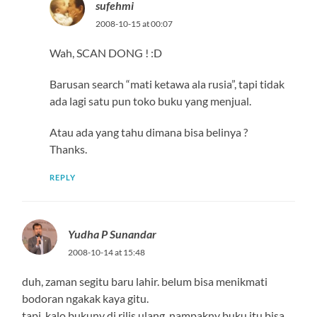
sufehmi
2008-10-15 at 00:07
Wah, SCAN DONG ! :D
Barusan search “mati ketawa ala rusia”, tapi tidak
ada lagi satu pun toko buku yang menjual.
Atau ada yang tahu dimana bisa belinya ?
Thanks.
REPLY
Yudha P Sunandar
2008-10-14 at 15:48
duh, zaman segitu baru lahir. belum bisa menikmati
bodoran ngakak kaya gitu.
tapi, kalo bukuny di rilis ulang, nampakny buku itu bisa