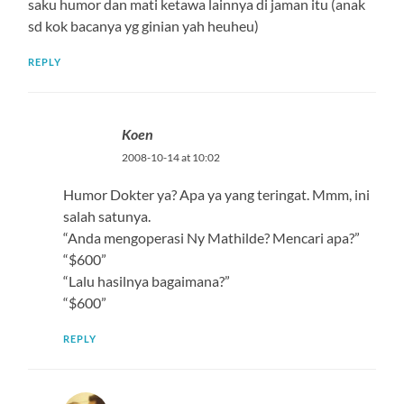
saku humor dan mati ketawa lainnya di jaman itu (anak
sd kok bacanya yg ginian yah heuheu)
REPLY
Koen
2008-10-14 at 10:02
Humor Dokter ya? Apa ya yang teringat. Mmm, ini
salah satunya.
“Anda mengoperasi Ny Mathilde? Mencari apa?”
“$600”
“Lalu hasilnya bagaimana?”
“$600”
REPLY