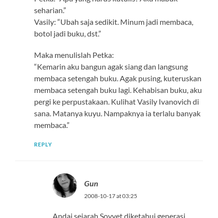
seharian.”
Vasily: “Ubah saja sedikit. Minum jadi membaca,
botol jadi buku, dst.”
Maka menulislah Petka:
“Kemarin aku bangun agak siang dan langsung
membaca setengah buku. Agak pusing, kuteruskan
membaca setengah buku lagi. Kehabisan buku, aku
pergi ke perpustakaan. Kulihat Vasily Ivanovich di
sana. Matanya kuyu. Nampaknya ia terlalu banyak
membaca.”
REPLY
Gun
2008-10-17 at 03:25
Andai sejarah Sovyet diketahui generasi