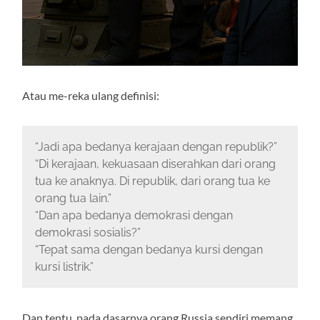
Atau me-reka ulang definisi:
“Jadi apa bedanya kerajaan dengan republik?”
“Di kerajaan, kekuasaan diserahkan dari orang
tua ke anaknya. Di republik, dari orang tua ke
orang tua lain.”
“Dan apa bedanya demokrasi dengan
demokrasi sosialis?”
“Tepat sama dengan bedanya kursi dengan
kursi listrik.”
Dan tentu, pada dasarnya orang Russia sendiri memang