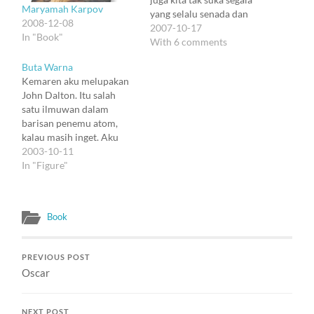
Maryamah Karpov
yang selalu senada dan
2008-12-08
seragam, kan? Sip deh :).
2007-10-17
In "Book"
Kalimat macam ini aku
With 6 comments
tulis waktu kata blog
Buta Warna
belum ada di kepalaku,
Kemaren aku melupakan
dan semua catatan masih
John Dalton. Itu salah
diketik dengan ballpen di
satu ilmuwan dalam
buku kecil (tentu
barisan penemu atom,
semuanya private, jadi…
kalau masih inget. Aku
sendiri udah lupa -- huh.
2003-10-11
Orang sering menyebut
In "Figure"
penyakit buta warna
sebagai daltonian. Dan
Mister Dalton ternyata
Book
penderia daltonian. Bukan
kebetulan ;), memang
nama daltonian diambil
PREVIOUS POST
dari nama John Dalton.
Oscar
Dalton bukan saja…
NEXT POST