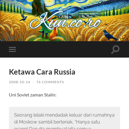
Kuncoro++
Toggle
Toggle
search
mobile
field
menu
Ketawa Cara Russia
2008-10-14
/
76 COMMENTS
Uni Soviet zaman Stalin:
Seorang lelaki mendadak keluar dari rumahnya
di Moskow sambil berteriak, “Hanya satu
orang! Dan dia membuat kita semua