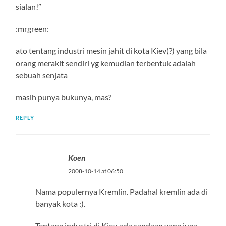
sialan!”
:mrgreen:
ato tentang industri mesin jahit di kota Kiev(?) yang bila
orang merakit sendiri yg kemudian terbentuk adalah
sebuah senjata
masih punya bukunya, mas?
REPLY
Koen
2008-10-14 at 06:50
Nama populernya Kremlin. Padahal kremlin ada di
banyak kota :).
Tentang industri di Kiev, ada candaan yang juga