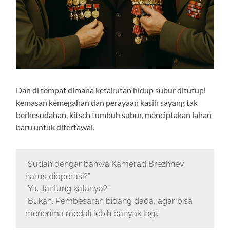
Dan di tempat dimana ketakutan hidup subur ditutupi
kemasan kemegahan dan perayaan kasih sayang tak
berkesudahan, kitsch tumbuh subur, menciptakan lahan
baru untuk ditertawai.
“Sudah dengar bahwa Kamerad Brezhnev
harus dioperasi?”
“Ya. Jantung katanya?”
“Bukan. Pembesaran bidang dada, agar bisa
menerima medali lebih banyak lagi.”