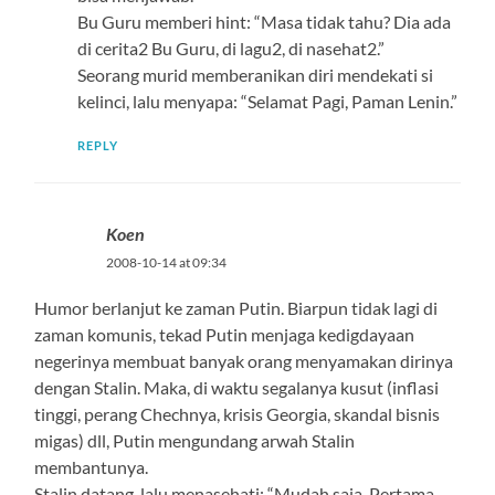
Bu Guru memberi hint: “Masa tidak tahu? Dia ada
di cerita2 Bu Guru, di lagu2, di nasehat2.”
Seorang murid memberanikan diri mendekati si
kelinci, lalu menyapa: “Selamat Pagi, Paman Lenin.”
REPLY
Koen
2008-10-14 at 09:34
Humor berlanjut ke zaman Putin. Biarpun tidak lagi di
zaman komunis, tekad Putin menjaga kedigdayaan
negerinya membuat banyak orang menyamakan dirinya
dengan Stalin. Maka, di waktu segalanya kusut (inflasi
tinggi, perang Chechnya, krisis Georgia, skandal bisnis
migas) dll, Putin mengundang arwah Stalin
membantunya.
Stalin datang, lalu menasehati: “Mudah saja. Pertama,