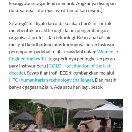
keanggotaan, agar lebih menarik. Angkanya disimpan
dulu, sampai informasinya ditampilkan resmi :).
Strategi2 ini digali dan didiskusikan hari2 ini, untuk
membentuk breakthrough dalam pengembangan
organisasi, profesi, dan teknologi. Beberapa hal lain
meliputi keprihatinan atas kurangnya peran insinyur
perempuan, padahal telah terwadahi dalam
Women in
Engineering (WIE)
. Juga perlunya peningkatan peran
para insinyur baru (
GOLD — graduation of the last
decade
). Sayap filantrofi IEEE dikembangkan melalui
HTC (humanitarian technology challenge)
. Dan masih
banyak gagasan2 lain. Ada satu hari lagi, besok.