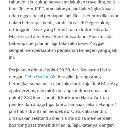
tahun ini aku cukup banyak melakukan travelling, baik
buat Telkom, IEEE, atau lainnya. Jadi jalan2 gitu kayak
udah nggak pakai persiapan lagi. Beli tiket pun dilakukan
dalam beberapa menit, sambil break di Gegerkalong,
ditungguin Dave, yang heran lihat di Indonesia ada
Mastercard dari Royal Bank of Scotland. Abis itu, ada
beberapa perjalanan lagi, bikin aku bener2 nggak
sempat mempersiapkan perjalanan ke negeri yang ajaib
ini.
Perjalanan dimulai pukul 00.30, dari Soekarno Hatta,
dengan
Cebu Pacific Air
. Aku pikir jarang orang
berangkat semalam itu, jadi aku santai aja. Tapi Mas Ary
agak nervous, dan minta berangkat dipercepat. Jadi
pukul 22.30 kami sudah di Soekarno Hatta. Antrian
pendek dan dibagi tiga. Tapi … lamaaaa sekali. Hampir 1
jam habis di antrian pendek itu. Untuk aku sendiri,
dihabiskan sekitar 15 menit, untuk bisa memperoleh
boarding pass transit di Manila. Tapi, katanya, dengan