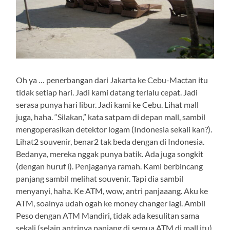
Oh ya … penerbangan dari Jakarta ke Cebu-Mactan itu
tidak setiap hari. Jadi kami datang terlalu cepat. Jadi
serasa punya hari libur. Jadi kami ke Cebu. Lihat mall
juga, haha. “Silakan,” kata satpam di depan mall, sambil
mengoperasikan detektor logam (Indonesia sekali kan?).
Lihat2 souvenir, benar2 tak beda dengan di Indonesia.
Bedanya, mereka nggak punya batik. Ada juga songkit
(dengan huruf i). Penjaganya ramah. Kami berbincang
panjang sambil melihat souvenir. Tapi dia sambil
menyanyi, haha. Ke ATM, wow, antri panjaaang. Aku ke
ATM, soalnya udah ogah ke money changer lagi. Ambil
Peso dengan ATM Mandiri, tidak ada kesulitan sama
sekali (selain antrinya panjang di semua ATM di mall itu).