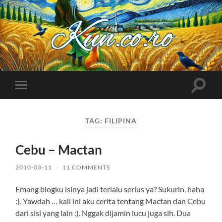
Kuncoro++
Toggle
Toggle
search
mobile
field
menu
TAG:
FILIPINA
Cebu – Mactan
2010-03-11
/
11 COMMENTS
Emang blogku isinya jadi terlalu serius ya? Sukurin, haha
:). Yawdah … kali ini aku cerita tentang Mactan dan Cebu
dari sisi yang lain :). Nggak dijamin lucu juga sih. Dua