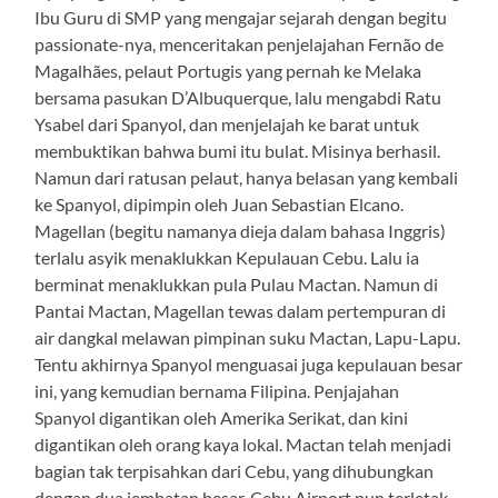
Ibu Guru di SMP yang mengajar sejarah dengan begitu
passionate-nya, menceritakan penjelajahan Fernão de
Magalhães, pelaut Portugis yang pernah ke Melaka
bersama pasukan D’Albuquerque, lalu mengabdi Ratu
Ysabel dari Spanyol, dan menjelajah ke barat untuk
membuktikan bahwa bumi itu bulat. Misinya berhasil.
Namun dari ratusan pelaut, hanya belasan yang kembali
ke Spanyol, dipimpin oleh Juan Sebastian Elcano.
Magellan (begitu namanya dieja dalam bahasa Inggris)
terlalu asyik menaklukkan Kepulauan Cebu. Lalu ia
berminat menaklukkan pula Pulau Mactan. Namun di
Pantai Mactan, Magellan tewas dalam pertempuran di
air dangkal melawan pimpinan suku Mactan, Lapu-Lapu.
Tentu akhirnya Spanyol menguasai juga kepulauan besar
ini, yang kemudian bernama Filipina. Penjajahan
Spanyol digantikan oleh Amerika Serikat, dan kini
digantikan oleh orang kaya lokal. Mactan telah menjadi
bagian tak terpisahkan dari Cebu, yang dihubungkan
dengan dua jembatan besar. Cebu Airport pun terletak