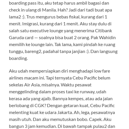
boarding pass itu, aku tetap harus ambil bagasi dan
check in ulang di Manila. Hah? Jadi dari tadi buat apa
lama2 :). Trus mengurus bebas fiskal, kurang dari 1
menit. Imigrasi, kurang dari 1 menit. Aku stay dulu di
salah satu executive lounge yang menerima Citibank
Garuda card — soalnya bisa buat 2 orang. Pak Wahidin
memilih ke lounge lain. Tak lama, kami pindah ke ruang
tunggu, bareng2, padahal tanpa janjian :). Dan langsung
boarding.
Aku udah mempersiapkan diri menghadapi low fare
airlines macam ini. Tapi ternyata Cebu Pacific belum
sekelas Air Asia, misalnya. Waktu pesawat
menggelinding dalam proses taxi ke runway, udah
kerasa ada yang ajaib. Bannya kempes, atau ada jalan
berlobang di CGK? Dengan getaran kuat, Cebu Pacific
melenting kuat ke udara Jakarta. Ah, lega, pesawatnya
masih utuh. Dan aku memutuskan bobo. Capek. Aku
bangun 3 jam kemudian. Di bawah tampak pulau2 dan