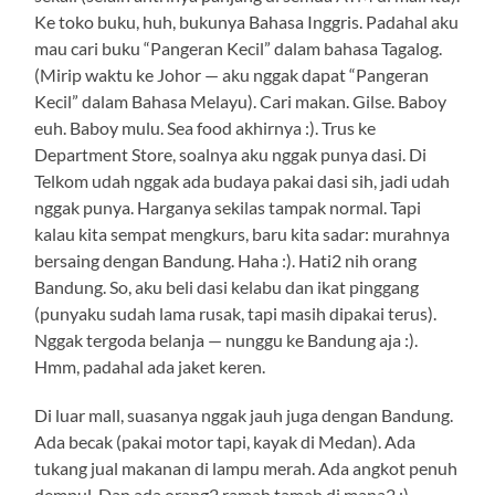
Ke toko buku, huh, bukunya Bahasa Inggris. Padahal aku
mau cari buku “Pangeran Kecil” dalam bahasa Tagalog.
(Mirip waktu ke Johor — aku nggak dapat “Pangeran
Kecil” dalam Bahasa Melayu). Cari makan. Gilse. Baboy
euh. Baboy mulu. Sea food akhirnya :). Trus ke
Department Store, soalnya aku nggak punya dasi. Di
Telkom udah nggak ada budaya pakai dasi sih, jadi udah
nggak punya. Harganya sekilas tampak normal. Tapi
kalau kita sempat mengkurs, baru kita sadar: murahnya
bersaing dengan Bandung. Haha :). Hati2 nih orang
Bandung. So, aku beli dasi kelabu dan ikat pinggang
(punyaku sudah lama rusak, tapi masih dipakai terus).
Nggak tergoda belanja — nunggu ke Bandung aja :).
Hmm, padahal ada jaket keren.
Di luar mall, suasanya nggak jauh juga dengan Bandung.
Ada becak (pakai motor tapi, kayak di Medan). Ada
tukang jual makanan di lampu merah. Ada angkot penuh
dempul. Dan ada orang2 ramah tamah di mana2 :).