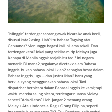
“Minggir,” terdengar seorang awak bicara ke anak kecil,
disusul kata2 asing. Hah? Itu bahasa Tagalog atau
Cebuanos? Menunggu bagasi kali ini lama sekali. Dan
terdengar kata2 lokal yang sekilas mirip Melayu juga.
Kenapa di Manila nggak seajaib itu tadi? Ini negara
menarik. Di mana2, segalanya dicetak dalam Bahasa
Inggris, bukan bahasa lokal. Iklan2 sebagian besar dalam
Bahasa Inggris juga — dan justru iklan2 baru yang
berkilau yang menggunakan bahasa lokal. Taxi
dispatcher berbicara dalam Bahasa Inggris ke kami; tapi
waktu mereka saling bicara, terdengar nuansa Melayu,
seperti “Ada di atas.” Heh, jangan2 memang orang
Melayu. Atau Indonesia. Ragu. Orang Filipina, seperti
Indonesia, juga exporter TKI. Taxi Bandara lebih mahal