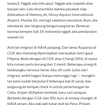
lampu2. Nggak ada info apa2. Nggak ada majalah atau
bacaan lain. Lalu diumumkan bahwa pesawat siap
didaratkan di Neenoy, eh, Ninoy Aquino International
Airport, Manila. Eh, miring2 sebelum mendarat. Bum, dia
mendarat, dan langsung berguncang keras. Beneran
bannya kempes kali. Di Indonesia nggak ada pendaratan
seaneh ini.
Antrian imigrasi di NAIA panjang. Dan lama. Rupanya di
CGK aku memang dipersiapkan merasakan antri gaya
Filipina. Beda dengan di CGK atau Changi (SIN), di mana
kita cuman perlu kurang dari 1 menit. Beberapa orang di
belakangku nervous berat. Aku sih cuek. Lolos dari
imigrasi, ambil bagasi (tanpa menunggu lagi — mungkin
tas kami sudah berputar2 beberapa kali di sana), dan
langsung ke tempat check in untuk penerbangan ke
Cebu. Koper dititipkan kembali, baru cari sarapan.
Berbeda dengan CGK dan SIN, kurs di money changer di
NAIA seram. Aku gak jadi tukar duit ke Peso. Pinjam