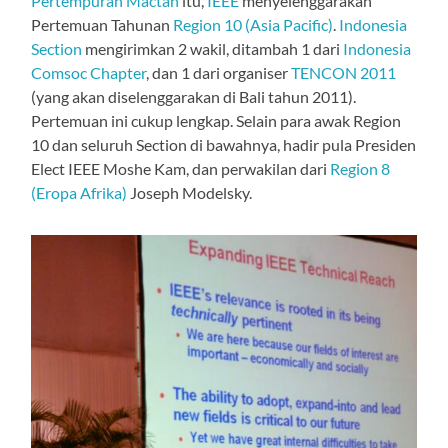
Pertempuran Mactan
itu,
IEEE
menyelenggarakan
Pertemuan Tahunan
Region 10 (Asia Pacific)
.
Indonesia
Section
mengirimkan 2 wakil, ditambah 1 dari
Indonesia
Comsoc Chapter
, dan 1 dari organiser
TENCON 2011
(yang akan diselenggarakan di Bali tahun 2011).
Pertemuan ini cukup lengkap. Selain para awak Region
10 dan seluruh Section di bawahnya, hadir pula Presiden
Elect IEEE Moshe Kam, dan perwakilan dari
Region 8
(Eropa Afrika)
Joseph Modelsky.