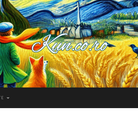
Kuncoro++
TE