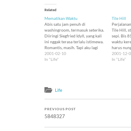
Related
Mematikan Waktu
Tile Hill
Abis satu jam penuh di
Perjalanan
washingroom, termasuk seterika.
Tile Hill, 
Diiringi Siegfried Idyll, yang kali
sepi. Bis 8
ini nggak terasa terlalu istimewa.
waktu kere
Romantis, masih. Tapi aku lagi
harus nung
dipaksa jauhan sih, mana bisa
2001-02-10
Pintu stas
2001-12-
menghayati iringan Siegfried dan
In "Life"
dan si pen
In "Life"
Brunnhild ini. Babak awal Tristan
berkumis t
und Isolde juga nggak terlalu
masuk, tap
menarik lagi. Aku lagi memiliki
lihat-lihat
muatan unresolved problem…
Life
PREVIOUS POST
5848327