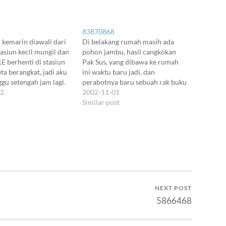
83870868
 kemarin diawali dari
Di belakang rumah masih ada
stasiun kecil mungil dan
pohon jambu, hasil cangkokan
1E berhenti di stasiun
Pak Sus, yang dibawa ke rumah
ta berangkat, jadi aku
ini waktu baru jadi, dan
gu setengah jam lagi.
perabotnya baru sebuah rak buku
iun otomatis terbuka,
02
di kamar tamu. Di Dalnet Datel
2002-11-01
jaga loket yang
Bandung (for non Telkommers,
Similar post
ebal menatap. Aku jadi
this means "Pengendalian
i bukan ke loket, malah
Network Daerah Telekomunikasi
 suasana. Si penjaga…
Bandung" --Ed), memang kita
bukan rekan sekerja, tapi
sebuah…
NEXT POST
5866468