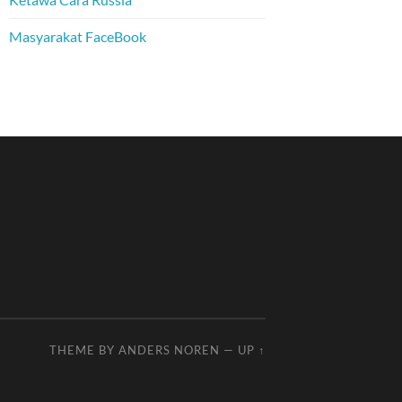
Masyarakat FaceBook
THEME BY
ANDERS NOREN
—
UP ↑