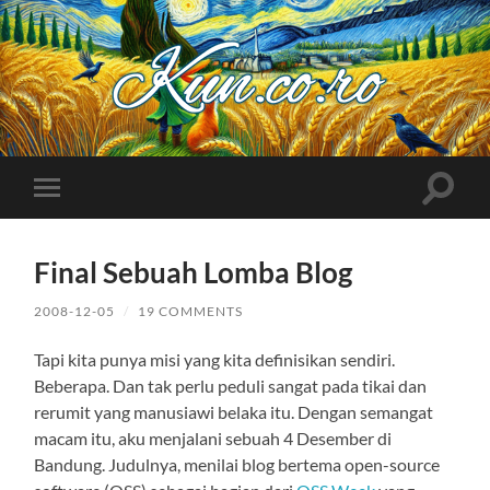
Kuncoro++
Toggle
Toggle
search
mobile
field
menu
Final Sebuah Lomba Blog
2008-12-05
/
19 COMMENTS
Tapi kita punya misi yang kita definisikan sendiri.
Beberapa. Dan tak perlu peduli sangat pada tikai dan
rerumit yang manusiawi belaka itu. Dengan semangat
macam itu, aku menjalani sebuah 4 Desember di
Bandung. Judulnya, menilai blog bertema open-source