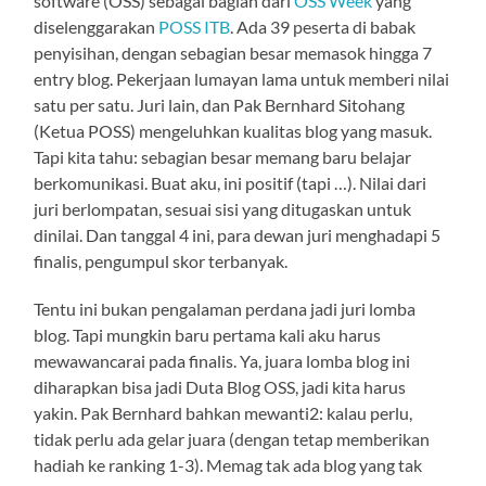
software (OSS) sebagai bagian dari
OSS Week
yang
diselenggarakan
POSS ITB
. Ada 39 peserta di babak
penyisihan, dengan sebagian besar memasok hingga 7
entry blog. Pekerjaan lumayan lama untuk memberi nilai
satu per satu. Juri lain, dan Pak Bernhard Sitohang
(Ketua POSS) mengeluhkan kualitas blog yang masuk.
Tapi kita tahu: sebagian besar memang baru belajar
berkomunikasi. Buat aku, ini positif (tapi …). Nilai dari
juri berlompatan, sesuai sisi yang ditugaskan untuk
dinilai. Dan tanggal 4 ini, para dewan juri menghadapi 5
finalis, pengumpul skor terbanyak.
Tentu ini bukan pengalaman perdana jadi juri lomba
blog. Tapi mungkin baru pertama kali aku harus
mewawancarai pada finalis. Ya, juara lomba blog ini
diharapkan bisa jadi Duta Blog OSS, jadi kita harus
yakin. Pak Bernhard bahkan mewanti2: kalau perlu,
tidak perlu ada gelar juara (dengan tetap memberikan
hadiah ke ranking 1-3). Memag tak ada blog yang tak