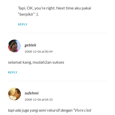
Tapi, OK, you’re right. Next time aku pakai
“berpikir” :).
REPLY
geblek
2008-12-06 at 00:49
selamat kang, mudah2an sukses
REPLY
sufehmi
2008-12-06 at 04:33
tapi ada juga yang semi rekursif dengan “Vivre c’est