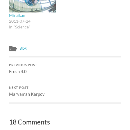
tugas sebagai salah satu
juri. Dewan Juri terdiri
dari tiga orang, yaitu dari
Miraikan
kalangan akademis,
2011-07-24
kalangan pers, dan…
In "Science"
Blog
PREVIOUS POST
Fresh 4.0
NEXT POST
Maryamah Karpov
18 Comments