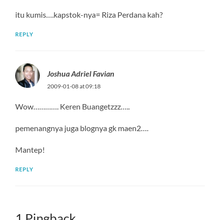
itu kumis….kapstok-nya= Riza Perdana kah?
REPLY
Joshua Adriel Favian
2009-01-08 at 09:18
Wow…………. Keren Buangetzzz…..
pemenangnya juga blognya gk maen2….
Mantep!
REPLY
1 Pingback