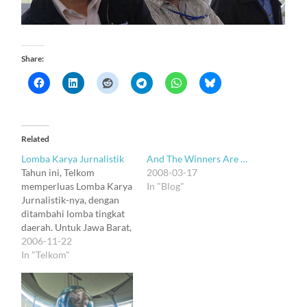
Share:
Related
Lomba Karya Jurnalistik
And The Winners Are …
Tahun ini, Telkom
2008-03-17
memperluas Lomba Karya
In "Blog"
Jurnalistik-nya, dengan
ditambahi lomba tingkat
daerah. Untuk Jawa Barat,
penyelenggaranya tentu
2006-11-22
Divre III. Dan karena
In "Telkom"
semua orang Telkom
(selain aku) itu terlalu
sibuk, maka aku kebagian