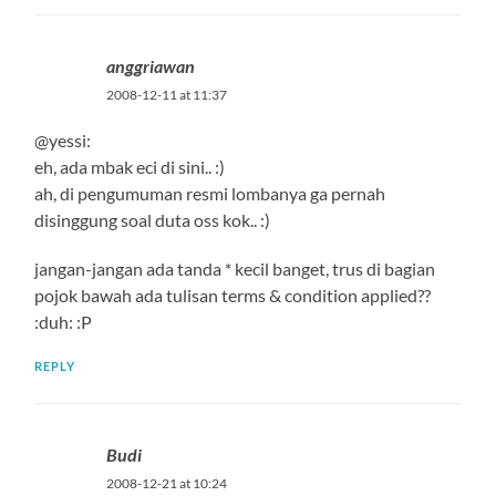
anggriawan
2008-12-11 at 11:37
@yessi:
eh, ada mbak eci di sini.. :)
ah, di pengumuman resmi lombanya ga pernah
disinggung soal duta oss kok.. :)
jangan-jangan ada tanda * kecil banget, trus di bagian
pojok bawah ada tulisan terms & condition applied??
:duh: :P
REPLY
Budi
2008-12-21 at 10:24