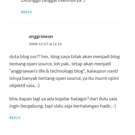
REPLY
anggriawan
2008-12-07 at 12:16
duta blog oss?? hm.. blog saya tidak akan menjadi blog
tentang open source, loh pak.. tetap akan menjadi
“anggriawan’s life & technology blog”.. kalaupun nanti
isinya banyak tentang open source, ya itu murni opini
objektif saia.. :)
btw, kapan lagi ya ada kopdar batagor? dari dulu saia
ingin bergabung, tapi slalu saja berhalangan hadir.. :|
REPLY