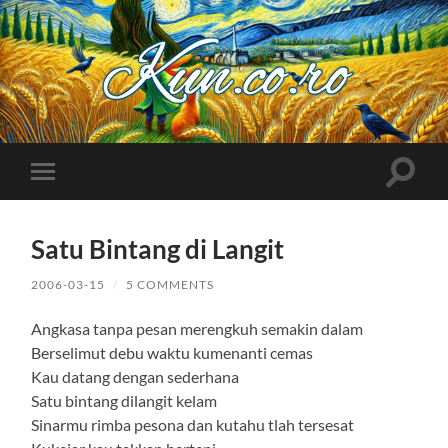
Kuncoro++
Toggle
Toggle
search
mobile
field
menu
Satu Bintang di Langit
2006-03-15
/
5 COMMENTS
Angkasa tanpa pesan merengkuh semakin dalam
Berselimut debu waktu kumenanti cemas
Kau datang dengan sederhana
Satu bintang dilangit kelam
Sinarmu rimba pesona dan kutahu tlah tersesat