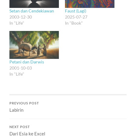
Setan dan Cendekiawan
Faust (Lagi)
2003-12-30
2025-07-27
In "Life"
In "Book"
Petani dan Darwis
2001-10-03
In "Life"
PREVIOUS POST
Labirin
NEXT POST
Dari Esia ke Excel