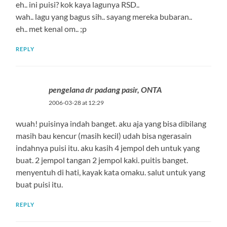
eh.. ini puisi? kok kaya lagunya RSD..
wah.. lagu yang bagus sih.. sayang mereka bubaran..
eh.. met kenal om.. ;p
REPLY
pengelana dr padang pasir, ONTA
2006-03-28 at 12:29
wuah! puisinya indah banget. aku aja yang bisa dibilang
masih bau kencur (masih kecil) udah bisa ngerasain
indahnya puisi itu. aku kasih 4 jempol deh untuk yang
buat. 2 jempol tangan 2 jempol kaki. puitis banget.
menyentuh di hati, kayak kata omaku. salut untuk yang
buat puisi itu.
REPLY