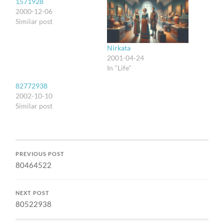
1571928
2000-12-06
Similar post
Nirkata
2001-04-24
In "Life"
82772938
2002-10-10
Similar post
PREVIOUS POST
80464522
NEXT POST
80522938