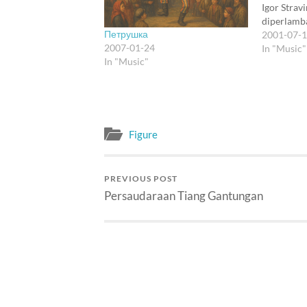
Igor Strav
diperlamba
Петрушка
di amplitu
2001-07-
2007-01-24
dibikin nya
In "Music"
In "Music"
nada C dan
dibikin ku
sepi, biar
juga dibik
Figure
PREVIOUS POST
Persaudaraan Tiang Gantungan