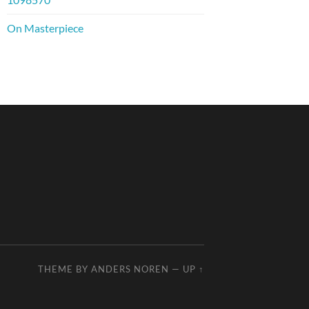
On Masterpiece
THEME BY
ANDERS NOREN
—
UP ↑