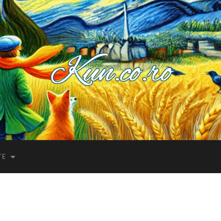
Kuncoro++
TE