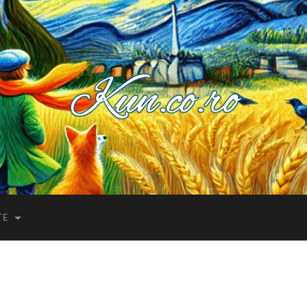
Kuncoro++
TE