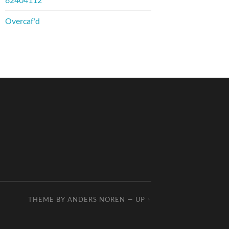
Overcaf'd
THEME BY
ANDERS NOREN
—
UP ↑