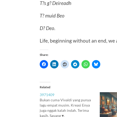
T?s g? Deireadh
T? muid Beo
D? Deo.
Life, beginning without an end, we a
Share:
Related
3971409
Bukan cuma Vivaldi yang punya
lagu empat musim. Kreasi Enya
juga nggak kalah indah. Terima
kasih, Sayang ♥.