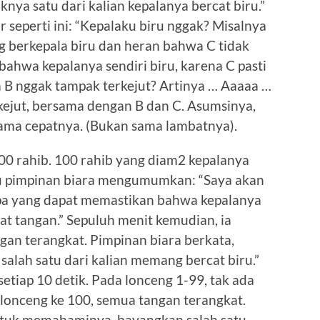
nya satu dari kalian kepalanya bercat biru.”
ir seperti ini: “Kepalaku biru nggak? Misalnya
ng berkepala biru dan heran bahwa C tidak
 bahwa kepalanya sendiri biru, karena C pasti
a B nggak tampak terkejut? Artinya … Aaaaa …
rkejut, bersama dengan B dan C. Asumsinya,
sama cepatnya. (Bukan sama lambatnya).
0 rahib. 100 rahib yang diam2 kepalanya
alu pimpinan biara mengumumkan: “Saya akan
pa yang dapat memastikan bahwa kepalanya
kat tangan.” Sepuluh menit kemudian, ia
an terangkat. Pimpinan biara berkata,
 salah satu dari kalian memang bercat biru.”
setiap 10 detik. Pada lonceng 1-99, tak ada
 lonceng ke 100, semua tangan terangkat.
Untuk memahaminya, bayangkan salah satu