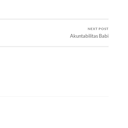
cool sedunia."…
NEXT POST
Akuntabilitas Babi