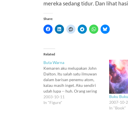
mereka sedang tidur. Dan lihat hasi
Share:
Related
Buta Warna
Kemaren aku melupakan John
Dalton. Itu salah satu ilmuwan
dalam barisan penemu atom,
kalau masih inget. Aku sendiri
udah lupa -- huh. Orang sering
Buku Buku
menyebut penyakit buta warna
2003-10-11
2007-10-
sebagai daltonian. Dan Mister
In "Figure"
In "Book"
Dalton ternyata penderia
daltonian. Bukan kebetulan ;),
memang nama daltonian diambil
dari nama John Dalton. Dalton