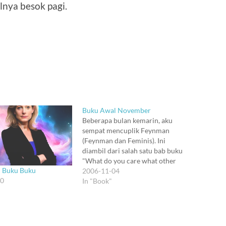
lnya besok pagi.
Buku Awal November
Beberapa bulan kemarin, aku
sempat mencuplik Feynman
(Feynman dan Feminis). Ini
diambil dari salah satu bab buku
"What do you care what other
 Buku Buku
people think." Hm, judulnya gue
2006-11-04
20
banget ya? Haha. Tapi topiknya
In "Book"
bukan itu. Mizan akhirnya
menerbitkan terjemahan buku ini.
Judulnya dikomersialkan jadi
"Feynman, genius fisika paling