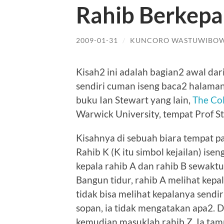
Rahib Berkepa
2009-01-31
/
KUNCORO WASTUWIBO
Kisah2 ini adalah bagian2 awal da
sendiri cuman iseng baca2 halaman 
buku Ian Stewart yang lain,
The Col
Warwick University, tempat Prof St
Kisahnya di sebuah biara tempat par
Rahib K (K itu simbol kejailan) ise
kepala rahib A dan rahib B sewaktu
Bangun tidur, rahib A melihat kepala
tidak bisa melihat kepalanya sendi
sopan, ia tidak mengatakan apa2. D
kemudian masuklah rahib Z. Ia tamp