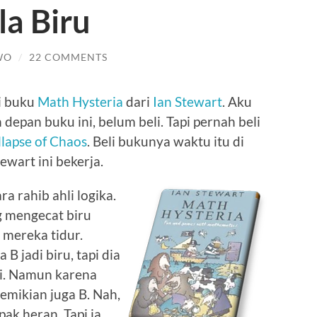
la Biru
WO
/
22 COMMENTS
ri buku
Math Hysteria
dari
Ian Stewart
. Aku
depan buku ini, belum beli. Tapi pernah beli
lapse of Chaos
. Beli bukunya waktu itu di
ewart ini bekerja.
a rahib ahli logika.
ng mengecat biru
 mereka tidur.
 B jadi biru, tapi dia
ri. Namun karena
emikian juga B. Nah,
ak heran. Tapi ia