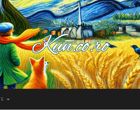
Kuncoro++
TE