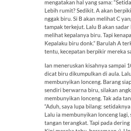
mengatakan hal yang sama: “Setidak
Lebih rumit? Sedikit. A akan berpik
nggak biru. Si B akan melihat C ya
tampak terkejut. Lalu B akan sadar
melihat kepalanya biru. Tapi kenap
Kepalaku biru donk.” Barulah A te
tentu, kecepatan berpikir mereka 
Ian meneruskan kisahnya sampai 10
dicat biru dikumpulkan di aula. L
membunyikan lonceng. Barang sia
sendiri berwarna biru, silakan ang
membunyikan lonceng. Tak ada tang
“Aduh, saya lupa bilang: setidaknya
Lalu ia membunyikan lonceng lagi, 
tangan terangkat. Tapi pada dering
Kini mereka tahu, bersamaan :). 