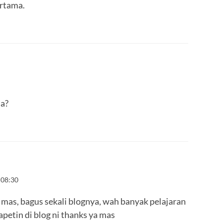
rtama.
a?
 08:30
 mas, bagus sekali blognya, wah banyak pelajaran
apetin di blog ni thanks ya mas