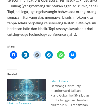
telecommunications operators), termasuk … khususnya
… billing (yang memang diciptakan agar jadi rumit, haha).
Tapi jadi lega juga ngebayangin bahwa ada orang-orang
semacam itu, yang siap mengawal bisnis infokom kita
tanpa selalu berpaling ke seberang lautan. Cafe-nya sih
berkesan latin dan klasik. Tapi rasanya kayak abis dari
cutting-edge technology conference ajah ;).
Share:
Related
Islam Liberal
Bambang Harimurty
memforward tulisan
Farid Gaban ke ISNET, dan
minta tanggapan. Tumben
Hukum Conway
aku terus nulis tanggapan