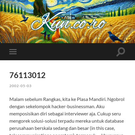
Kuncoro++
Toggle
Toggle
search
mobile
field
menu
76113012
2002-05-03
Malam sebelum Rangkas, kita ke Plasa Mandiri. Ngobrol
dengan sekelompok hacker-businessman. Aku
memposisikan diri sebagai interviewer aja. Cukup seru
mengorek solusi-solusi terpadu mereka untuk database
perusahaan berskala sedang dan besar (in this case,