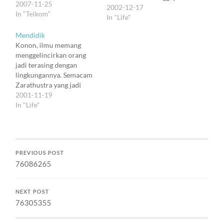
2007-11-25
lagi. Bagian awalnya
2002-12-17
In "Telkom"
nggak beda sama yang
In "Life"
sering aku tulis di web ini
Mendidik
:). Bagian akhirnya kira-
Konon, ilmu memang
kira kayak gini: Sebelum
menggelincirkan orang
masa Utan Kayu,
jadi terasing dengan
beberapa orang, termasuk
lingkungannya. Semacam
Nurcholis Madjid,
Zarathustra yang jadi
mencoba mengingatkan
mengasingkan diri ke
2001-11-19
umat Islam untuk lepas…
puncak gunung, lalu
In "Life"
akhirnya mau turun
kembali untuk mendidik
masyarakat. Untuk
mendidik masyarakat?
PREVIOUS POST
Selalukah ilmu
76086265
mendorong orang jadi
lebih tinggi hati?
Kapankah masyarakat
NEXT POST
bisa dibentuk dengan
76305355
pendidikan yang semacam
itu? Barangkali memang