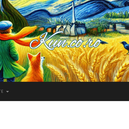
Kuncoro++
TE