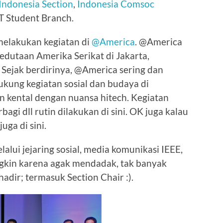
Indonesia Section
,
Indonesia Comsoc
TT Student Branch.
elakukan kegiatan di
@America
. @America
Kedutaan Amerika Serikat di Jakarta,
. Sejak berdirinya, @America sering dan
kung kegiatan sosial dan budaya di
 kental dengan nuansa hitech. Kegiatan
gi dll rutin dilakukan di sini. OK juga kalau
uga di sini.
alui jejaring sosial, media komunikasi IEEE,
gkin karena agak mendadak, tak banyak
hadir; termasuk Section Chair :).