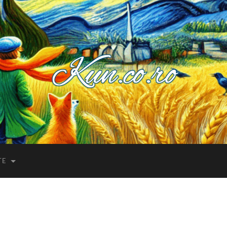
Kuncoro++
TE