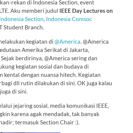
ekan-rekan di Indonesia Section, event
 LTE. Aku memberi judul
IEEE Day Lectures on
Indonesia Section
,
Indonesia Comsoc
TT Student Branch.
elakukan kegiatan di
@America
. @America
Kedutaan Amerika Serikat di Jakarta,
. Sejak berdirinya, @America sering dan
kung kegiatan sosial dan budaya di
 kental dengan nuansa hitech. Kegiatan
gi dll rutin dilakukan di sini. OK juga kalau
uga di sini.
alui jejaring sosial, media komunikasi IEEE,
gkin karena agak mendadak, tak banyak
hadir; termasuk Section Chair :).