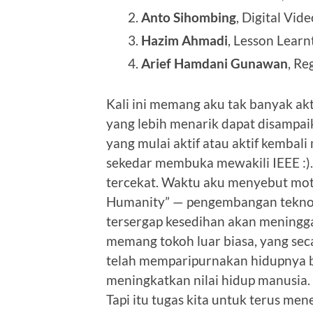
Anto Sihombing
, Digital Vi
Hazim Ahmadi
, Lesson Learn
Arief Hamdani Gunawan
, Re
Kali ini memang aku tak banyak ak
yang lebih menarik dapat disampa
yang mulai aktif atau aktif kembal
sekedar membuka mewakili IEEE :
tercekat. Waktu aku menyebut mot
Humanity” — pengembangan teknol
tersergap kesedihan akan meninggal
memang tokoh luar biasa, yang secar
telah memparipurnakan hidupnya 
meningkatkan nilai hidup manusia
Tapi itu tugas kita untuk terus m