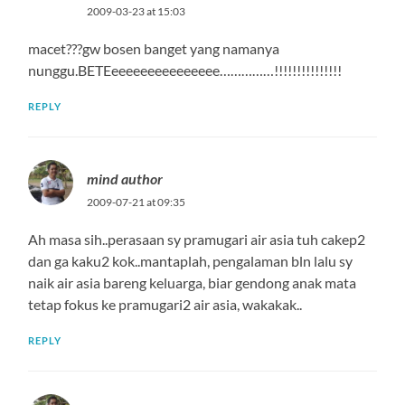
2009-03-23 at 15:03
macet???gw bosen banget yang namanya
nunggu.BETEeeeeeeeeeeeeeee……………!!!!!!!!!!!!!!!
REPLY
mind author
2009-07-21 at 09:35
Ah masa sih..perasaan sy pramugari air asia tuh cakep2
dan ga kaku2 kok..mantaplah, pengalaman bln lalu sy
naik air asia bareng keluarga, biar gendong anak mata
tetap fokus ke pramugari2 air asia, wakakak..
REPLY