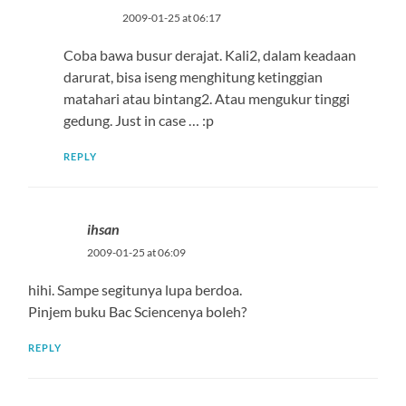
2009-01-25 at 06:17
Coba bawa busur derajat. Kali2, dalam keadaan
darurat, bisa iseng menghitung ketinggian
matahari atau bintang2. Atau mengukur tinggi
gedung. Just in case … :p
REPLY
ihsan
2009-01-25 at 06:09
hihi. Sampe segitunya lupa berdoa.
Pinjem buku Bac Sciencenya boleh?
REPLY