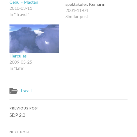
Cebu – Mactan
spektakuler. Kemarin
2010-03-11
sebuah bom mobil
2001-11-04
In "Travel"
diledakkan di
Similar post
Birmingham. Barangkali
kedengeran juga dari sini.
Tapi apa bedanya sama
ledakan kembang api yang
bersahutan ini. Api :).
Manusia memang punya
Hercules
kecenderungan memuja
2009-05-25
cahaya :). Nggak, aku
In "Life"
nggak…
Travel
PREVIOUS POST
SDP 2.0
NEXT POST