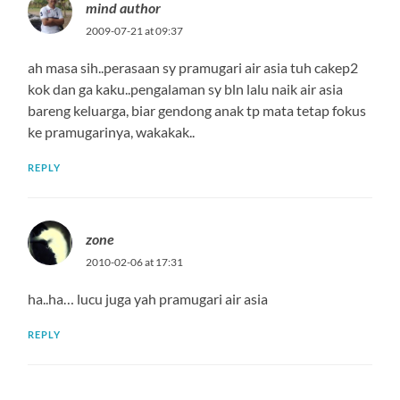
mind author
2009-07-21 at 09:37
ah masa sih..perasaan sy pramugari air asia tuh cakep2
kok dan ga kaku..pengalaman sy bln lalu naik air asia
bareng keluarga, biar gendong anak tp mata tetap fokus
ke pramugarinya, wakakak..
REPLY
zone
2010-02-06 at 17:31
ha..ha… lucu juga yah pramugari air asia
REPLY