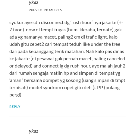
ykaz
2009-01-28 at 03:16
syukur aye sdh disconnect dg ‘rush hour’ nya jakarte (+-
7 taon). now di tempt tugas (bumi kieraha, ternate) gak
ada yg namanya macet, paling2 cm di trafic light. kalo
udah gitu cepet2 cari tempat teduh like under the tree
daripada kepanggang terik matahari. Nah kalo pas dinas
ke jakarte (di pesawat gak pernah macet, paling canceled
or delayed) and connect lg dg rush hour, aye malah jauh2
dari rumah sengaja matiin hp and simpen di tempat yg
‘aman ‘ bersama dompet yg kosong (uang simpan di tmpt
terpisah) model syndrom copet gitu deh (:. PP (pulang
pergi)
REPLY
ykaz