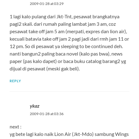
2009-01-28 at 03:29
1 lagi kalo pulang dari Jkt-Tnt, pesawat brangkatnya
pagi2 skali. dari rumah paling lambat jam 3 am, coz
pesawat take off jam 5 am (merpati, expres dan lion air),
kecuali batavia take off jam 2 pagi jadi dari rmh jam 11 or
12 pm. So di pesawat ya sleeping to be continued deh.
nanti bangun2 paling baca novel (kalo pas bwa), news
paper (pas kalo dapet) or baca buku catalog barang2 yg
dijual di pesawat (meski gak beli).
REPLY
ykaz
2009-01-28 at 03:36
next :
yg bete lagi kalo naik Lion Air (Jkt-Mdo) sambung Wings