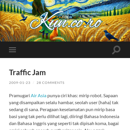
Kuncoro++
Toggle
Toggle
search
mobile
field
menu
Traffic Jam
2009-01-23
/
28 COMMENTS
Pramugari
Air Asia
punya ciri khas: mirip robot. Sapaan
yang disampaikan selalu hambar, seolah user (haha) tak
sedang di sana. Peragaan keselamatan pun mirip basa
basi yang tak perlu dilihat lagi, diiringi Bahasa Indonesia
dan Bahasa Inggris yang seperti tak dipisah koma, bagai