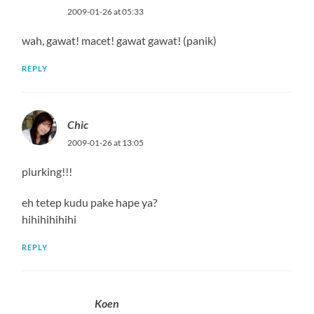
2009-01-26 at 05:33
wah, gawat! macet! gawat gawat! (panik)
REPLY
Chic
2009-01-26 at 13:05
plurking!!!
eh tetep kudu pake hape ya?
hihihihihihi
REPLY
Koen