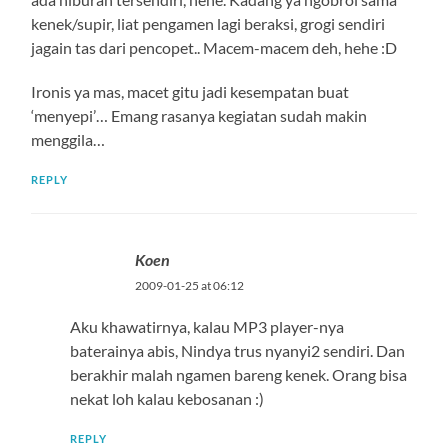
kenek/supir, liat pengamen lagi beraksi, grogi sendiri
jagain tas dari pencopet.. Macem-macem deh, hehe :D
Ironis ya mas, macet gitu jadi kesempatan buat
‘menyepi’… Emang rasanya kegiatan sudah makin
menggila…
REPLY
Koen
2009-01-25 at 06:12
Aku khawatirnya, kalau MP3 player-nya
baterainya abis, Nindya trus nyanyi2 sendiri. Dan
berakhir malah ngamen bareng kenek. Orang bisa
nekat loh kalau kebosanan :)
REPLY