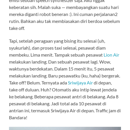
emisi sebuah speech synthesizer saja. Aku nggak
keberatan sih. Malah suka — membayangkan suatu hari
mereka diganti robot beneran :). Ini cuman perjalanan2
rutin. Bahkan aku tak membiasakan diri berdoa sebelum
take off.
Tapi, setelah peragaan yang bising itu selesai (uh,
syukurlah), dan proses taxi selesai, pesawat diam
membeku. Lima menit. Tampak sebuah pesawat
Lion Air
melakukan landing. Dan sebuah pesawat lagi. Wow,
waktunya berdekatan. Dalam 15 menit itu, 5 pesawat
melakukan landing. Baru pesawatku (ku, haha) bergerak.
Take off? Belum. Ternyata ada
Sriwijaya Air
di depan,
take off duluan. Huh? Otomatis aku intip lewat jendela
ke belakang. Beberapa pesawat antri di belakang. Ada 8
pesawat di belakang. Jadi total ada 10 pesawat di
antrian ini, termasuk Sriwijaya Air di depan. Traffic jam di
Bandara!