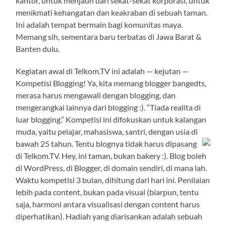
kantor, untuk menjauh dari sekat-sekat korporasi, untuk
menikmati kehangatan dan keakraban di sebuah taman.
Ini adalah tempat bermain bagi komunitas maya.
Memang sih, sementara baru terbatas di Jawa Barat &
Banten dulu.
Kegiatan awal di Telkom.TV ini adalah — kejutan —
Kompetisi Blogging! Ya, kita memang blogger bangedts,
merasa harus mengawali dengan blogging, dan
mengerangkai lainnya dari blogging :). “Tiada realita di
luar blogging.” Kompetisi ini difokuskan untuk kalangan
muda, yaitu pelajar, mahasiswa, santri, dengan usia di
bawah 25 tahun.
Tentu blognya tidak harus dipasang
di Telkom.TV. Hey, ini taman, bukan bakery :). Blog boleh
di WordPress, di Blogger, di domain sendiri, di mana lah.
Waktu kompetisi 3 bulan, dihitung dari hari ini. Penilaian
lebih pada content, bukan pada visual (biarpun, tentu
saja, harmoni antara visualisasi dengan content harus
diperhatikan). Hadiah yang diarisankan adalah sebuah