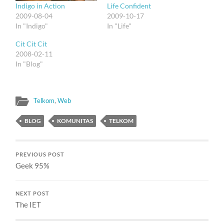
Indigo in Action
Life Confident
2009-08-04
2009-10-17
In "Indigo"
In "Life"
Cit Cit Cit
2008-02-11
In "Blog"
Telkom
,
Web
BLOG
KOMUNITAS
TELKOM
PREVIOUS POST
Geek 95%
NEXT POST
The IET