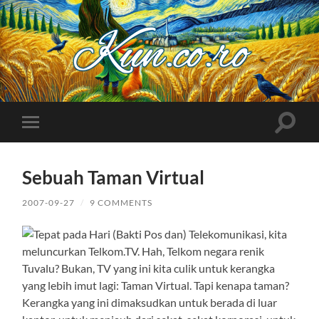
Kuncoro++
Toggle
Toggle
search
mobile
field
menu
Sebuah Taman Virtual
2007-09-27
/
9 COMMENTS
Tepat pada Hari (Bakti Pos dan) Telekomunikasi, kita
meluncurkan Telkom.TV. Hah, Telkom negara renik
Tuvalu? Bukan, TV yang ini kita culik untuk kerangka
yang lebih imut lagi: Taman Virtual. Tapi kenapa taman?
Kerangka yang ini dimaksudkan untuk berada di luar