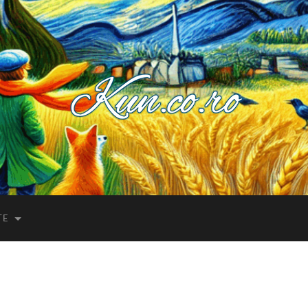
Kuncoro++
TE