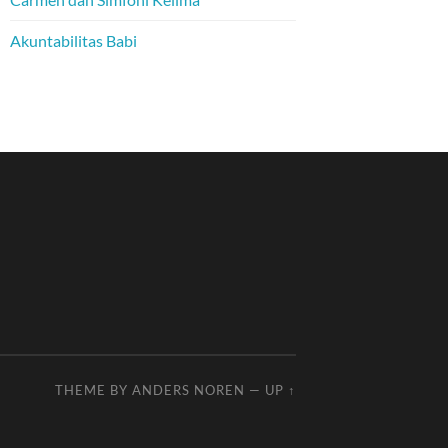
Akuntabilitas Babi
THEME BY
ANDERS NOREN
—
UP ↑