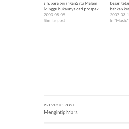
sih, para bujangan2 itu Malam
besar, tet
Minggu bukannya cari prospek,
bahkan kes
malah ikutan ngintipin planet di
2003-08-09
Atau keses
2007-03-
tempat gelap di pelosok Lembang.
Similar post
dianggap h
In "Music"
Tapi biar aja deh, biar hidup
pada hal-ha
mereka jadi variatif, haha :). Mars
kefanaan, 
yang sekilas…
narasi bom
jadi ada w
dilepas:…
PREVIOUS POST
Mengintip Mars