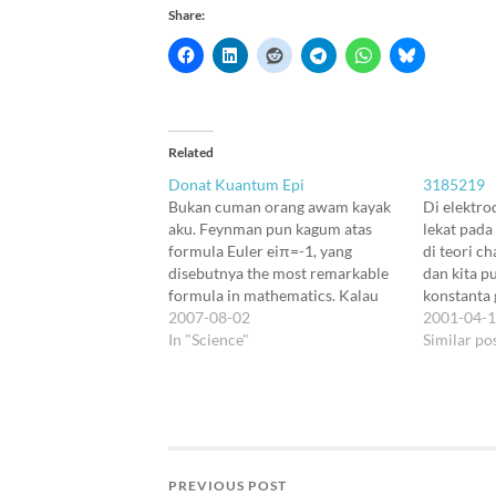
Share:
Related
Donat Kuantum Epi
3185219
Bukan cuman orang awam kayak
Di elektro
aku. Feynman pun kagum atas
lekat pada
formula Euler eiπ=-1, yang
di teori c
disebutnya the most remarkable
dan kita p
formula in mathematics. Kalau
konstanta 
ditulis sebagai eiπ+1=0, formula
2007-08-02
elektron, d
2001-04-
ini lengkap berisi lima angka ajaib
In "Science"
angka-angk
Similar po
dalam matematika; dan tak lebih
menjelajah
dari lima itu. Aku lebih sering
bersifat le
menyebutnya sebagai formula
selalu me
Pak Epi (eπi), héhé.…
'elementer
sekali…
PREVIOUS POST