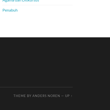
Penabuh
THEME BY
ANDERS NOREN
—
UP ↑