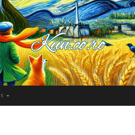
Kuncoro++
TE