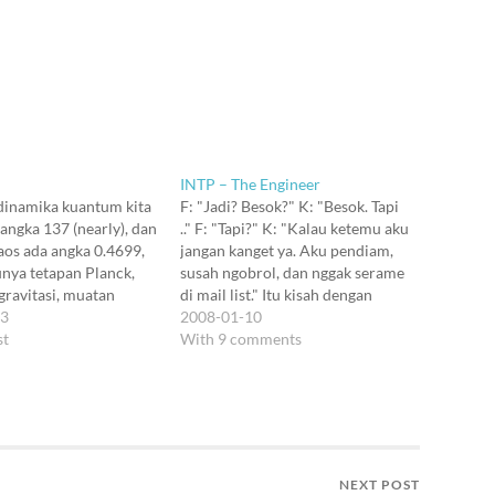
INTP – The Engineer
dinamika kuantum kita
F: "Jadi? Besok?" K: "Besok. Tapi
 angka 137 (nearly), dan
.." F: "Tapi?" K: "Kalau ketemu aku
haos ada angka 0.4699,
jangan kanget ya. Aku pendiam,
unya tetapan Planck,
susah ngobrol, dan nggak serame
gravitasi, muatan
di mail list." Itu kisah dengan
ll. Tapi dari mana
13
seorang ikhwan dari Isnet 10
2008-01-10
a itu? Setiap kita
st
tahun yang lalu. Bukan sesuatu
With 9 comments
 mencari sesuatu yang
yang unik. Aku yakin, 68% dari
bih elementer, kita
kita pernah harus mengucapkan
nemui bilangan
hal…
' yang baru dan sama
NEXT POST