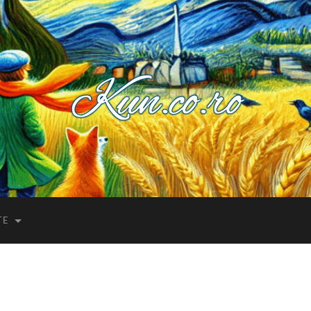
Kuncoro++
TE