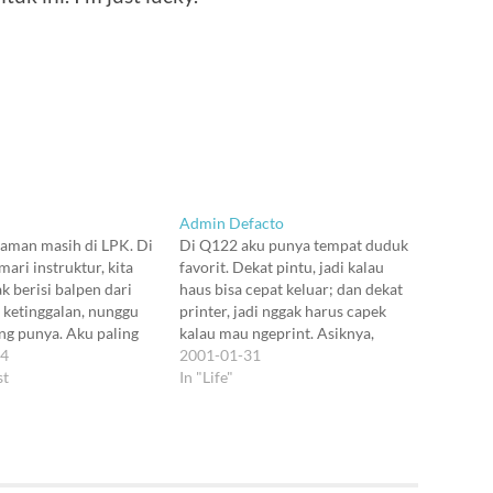
Admin Defacto
 jaman masih di LPK. Di
Di Q122 aku punya tempat duduk
emari instruktur, kita
favorit. Dekat pintu, jadi kalau
k berisi balpen dari
haus bisa cepat keluar; dan dekat
 ketinggalan, nunggu
printer, jadi nggak harus capek
ng punya. Aku paling
kalau mau ngeprint. Asiknya,
, soalnya kayaknya
04
teman-teman aku suka nanya-
2001-01-31
id aku sama pikunnya
st
nanya ke aku kalo punya masalah
In "Life"
haha. Udah lewat
dengan printer. Kali-kali soalnya
am, aku sendirian di
aku duduk paling dekat sama
ai bikin paper. Dengan
printer. Tapi lama-lama mereka
konsultasi soal-soal…