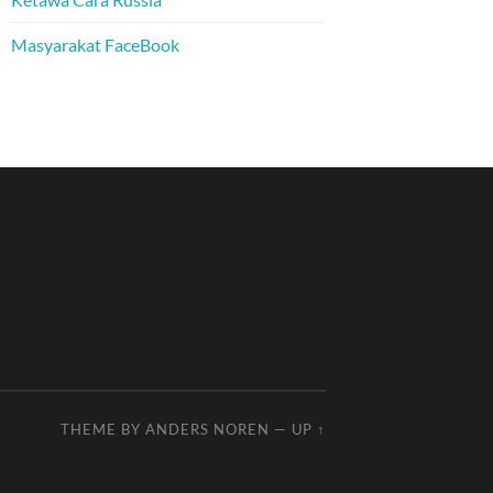
Masyarakat FaceBook
THEME BY
ANDERS NOREN
—
UP ↑