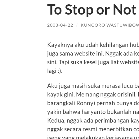
To Stop or Not
2003-04-22
/
KUNCORO WASTUWIBO
Kayaknya aku udah kehilangan hub
juga sama website ini. Nggak ada ke
sini. Tapi suka kesel juga liat webs
lagi :).
Aku juga masih suka merasa lucu b
kayak gini. Memang nggak orisinil,
barangkali Ronny) pernah punya do
yakin bahwa haryanto bukanlah nam
Kedua, nggak ada perimbangan kaya
nggak secara resmi menerbitkan co
iseng yang melakukan kerjasama untu