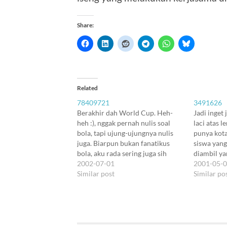
Share:
Related
78409721
3491626
Berakhir dah World Cup. Heh-
Jadi inget
heh :), nggak pernah nulis soal
laci atas l
bola, tapi ujung-ujungnya nulis
punya kota
juga. Biarpun bukan fanatikus
siswa yang
bola, aku rada sering juga sih
diambil ya
ikutan ngintip match-match yang
2002-07-01
rajin ngisi
2001-05-
diprediksikan bakal seru. Eh,
Similar post
murid-mur
Similar po
ternyata yang seru adalah bahwa
sama aku, 
prediksinya sering meleset, ho-
tengah mal
ho. Bola jadi sesuatu yang bikin
LPK, seles
TV jadi menarik, nggak…
LX-800,…