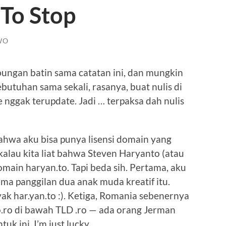
 To Stop
WO
ungan batin sama catatan ini, dan mungkin
butuhan sama sekali, rasanya, buat nulis di
ite nggak terupdate. Jadi … terpaksa dah nulis
ahwa aku bisa punya lisensi domain yang
 kalau kita liat bahwa Steven Haryanto (atau
main haryan.to. Tapi beda sih. Pertama, aku
a panggilan dua anak muda kreatif itu.
k har.yan.to :). Ketiga, Romania sebenernya
.ro di bawah TLD .ro — ada orang Jerman
k ini. I’m just lucky.