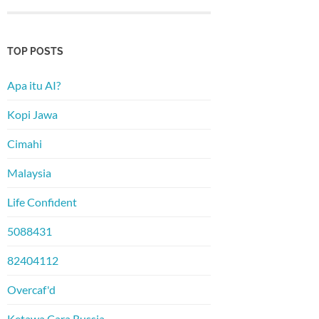
TOP POSTS
Apa itu AI?
Kopi Jawa
Cimahi
Malaysia
Life Confident
5088431
82404112
Overcaf'd
Ketawa Cara Russia