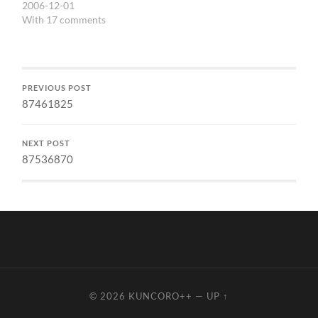
2006-12-01
With 17 comments
PREVIOUS POST
87461825
NEXT POST
87536870
© 2026
KUNCORO++
—
UP ↑