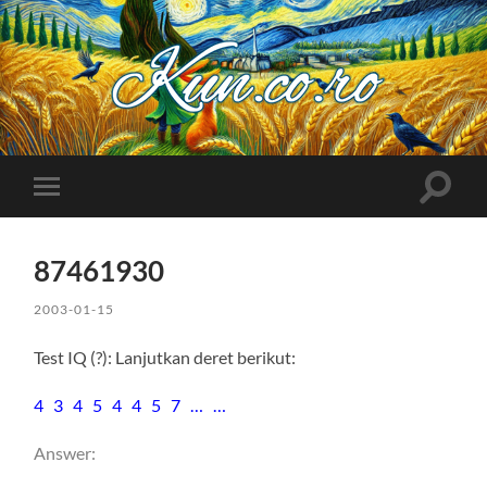
Kuncoro++
Toggle
Toggle
search
mobile
field
menu
87461930
2003-01-15
Test IQ (?): Lanjutkan deret berikut:
4 3 4 5 4 4 5 7 … …
Answer:
8 7