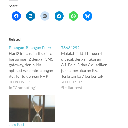
Share:
Related
Bilangan-Bilangan Euler
78634292
Hari2 ini, aku jadi sering
Majalah jilid 1 hingga 4
harus main2 dengan SMS
dicetak dengan ukuran
gateway, dan bikin
A4. Edisi 5 dan 6 dijadikan
aplikasi web mini dengan
jurnal berukuran B5.
itu. Tentu dengan PHP
Terbitan ke 7 berbentuk
dan MySQL lagi. Dan
2008-05-17
buku, yang cukup tebal.
2002-07-07
sebenernya aku ragu, apa
In "Computing"
Edisi 8 mirip edisi 7,
Similar post
scripting dengan PHP
tetapi penuh warna, dan
masih bisa kita anggap
edisi 9 dilampiri CD
bagian dari programming,
multimedia. Edisi 10
seperti zaman kita dulu
hanya berbentuk CD
masih boleh sering2
multimedia tanpa buku,
main2 dengan C++.
dan bentuknya seperti…
Jam Pasir
Batasnya "etika"-nya…