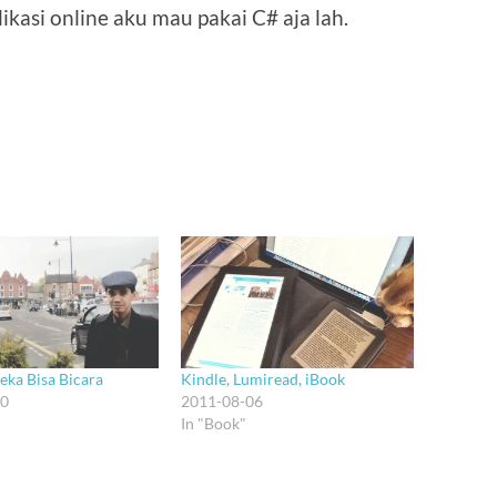
ikasi online aku mau pakai C# aja lah.
ka Bisa Bicara
Kindle, Lumiread, iBook
20
2011-08-06
In "Book"