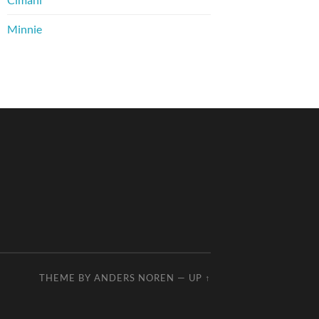
Minnie
THEME BY
ANDERS NOREN
—
UP ↑