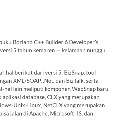
 buku Borland C++ Builder 6 Developer’s
g versi 5 tahun kemaren — kelamaan nunggu
hal berikut dari versi 5: BizSnap, tool
an XML/SOAP, .Net, dan BizTalk, serta
l-hal lain meliputi komponen WebSnap baru
k aplikasi database, CLX yang merupakan
indows-Unix-Linux, NetCLX yang merupakan
a jalan di Apache, Microsoft IIS, dan