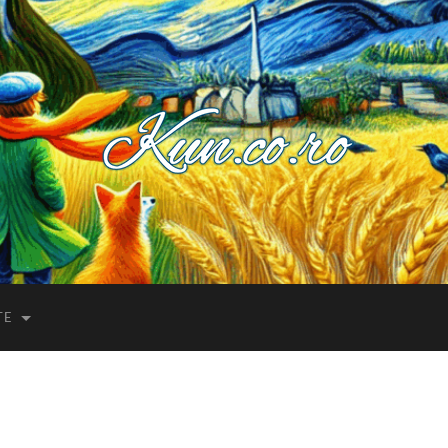
Kuncoro++
TE