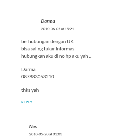
Darma
2010-06-05 at 15:21
berhubungan dengan UK
bisa saling tukar informasi
hubungkan aku di no hp aku yah …
Darma
087883053210
thks yah
REPLY
Nes
2010-05-20 at 01:03