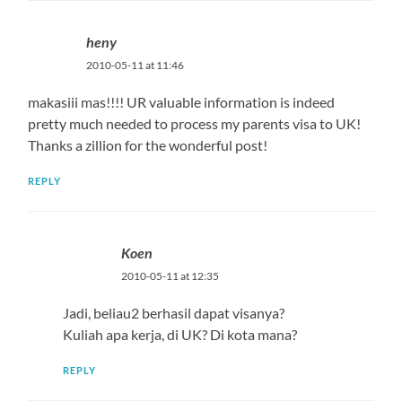
heny
2010-05-11 at 11:46
makasiii mas!!!! UR valuable information is indeed
pretty much needed to process my parents visa to UK!
Thanks a zillion for the wonderful post!
REPLY
Koen
2010-05-11 at 12:35
Jadi, beliau2 berhasil dapat visanya?
Kuliah apa kerja, di UK? Di kota mana?
REPLY