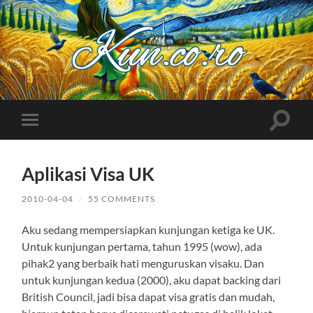
Kuncoro++
Toggle
Toggle
search
mobile
field
menu
Aplikasi Visa UK
2010-04-04
/
55 COMMENTS
Aku sedang mempersiapkan kunjungan ketiga ke UK.
Untuk kunjungan pertama, tahun 1995 (wow), ada
pihak2 yang berbaik hati menguruskan visaku. Dan
untuk kunjungan kedua (2000), aku dapat backing dari
British Council, jadi bisa dapat visa gratis dan mudah,