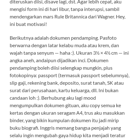
diteruskan diisi, disave lagi, dst. Agar lebih cepat, aku
mengisi form ini di hari libur, tanpa interupsi, sambil
mendengarkan mars Rule Britannica dari Wagner. Hey,
ini buat motivasi!
Berikutnya adalah dokumen pendamping. Pasfoto
berwarna dengan latar kelabu muda atau krem, dan
wajah tanpa senyum — haha :). Ukuran 3½ × 4½ cm — ini
angka aneh, andaipun dijadikan inci. Dokumen
pendamping boleh diisi selengkap mungkin, plus
fotokopinya: passport (termasuk passport sebelumnya),
slip gaji, rekening bank, deposito, surat tanah, SK atau
surat dari perusahaan, kartu keluarga, dll. Ini bukan
candaan loh :). Berhubung aku lagi mood
mengumpulkan dokumen gituan, aku copy semua ke
kertas dengan ukuran seragam A4, trus aku masukkan
binder, yang bikin kumpulan dokumen itu jadi mirip
buku biografi. Inggris memang bangsa penjajah yang
selalu ingin mengubah gaya hidup kita menjadi teratur