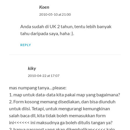
Koen
2010-05-10 at 21:00
Anda sudah di UK 2 tahun, tentu lebih banyak
tahu daripada saya, haha :).
REPLY
kiky
2010-04-22 at 17:07
mas numpang tanya…please:
1. map untuk data-data kita pakai map yang bagaimana?
2. Form kosong memang disediakan, dan bisa diunduh
untuk diisi. Tetapi, untuk mengurangi kemungkinan
salah baca dll, kita tidak boleh memasukkan form
ini<<<<<< ini maksudnya ga boleh ditulis tangan ya?
3. hanya passport yang akan dikembalikan<<<<< kalo