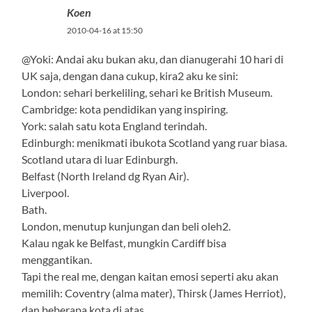
Koen
2010-04-16 at 15:50
@Yoki: Andai aku bukan aku, dan dianugerahi 10 hari di
UK saja, dengan dana cukup, kira2 aku ke sini:
London: sehari berkeliling, sehari ke British Museum.
Cambridge: kota pendidikan yang inspiring.
York: salah satu kota England terindah.
Edinburgh: menikmati ibukota Scotland yang ruar biasa.
Scotland utara di luar Edinburgh.
Belfast (North Ireland dg Ryan Air).
Liverpool.
Bath.
London, menutup kunjungan dan beli oleh2.
Kalau ngak ke Belfast, mungkin Cardiff bisa
menggantikan.
Tapi the real me, dengan kaitan emosi seperti aku akan
memilih: Coventry (alma mater), Thirsk (James Herriot),
dan beberapa kota di atas.