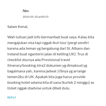
Nes
2010-05-20 at 00:55
Salam Kenal,
Wah tulisan jadi info bermanfaat buat saya. Kalau kita
mengajukan visa tapi nggak ikut tour (pergi sendiri
karena ada teman yg bergabung dari St. Albans dan
Ireland buat nganterin jalan di keliling UK). Trus di
checklist docnya ada Provisional travel
itinerary/booking, kira2 dokumen yg dimaksud yg
bagaimana yah.. karena jadwal JJSnya yg arrange
temen2ku di UK. Apakah kita juga harus provide
booking hotel selama kita di sana (kurleb 2 minggu) as
ticket nggak diadvise untuk dibeli dulu.
REPLY