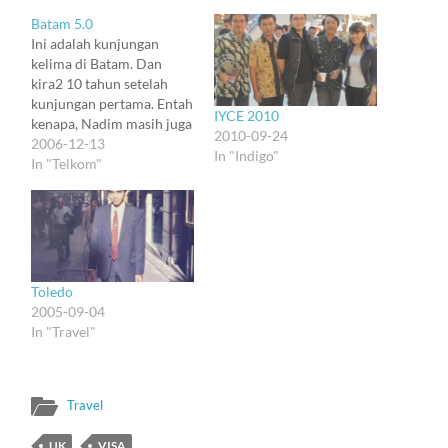
Batam 5.0
Ini adalah kunjungan
kelima di Batam. Dan
kira2 10 tahun setelah
kunjungan pertama. Entah
IYCE 2010
kenapa, Nadim masih juga
2010-09-24
digantung. Kunjungan
2006-12-13
In "Indigo"
pertama dulu adalah efek
In "Telkom"
dari 'open source' - dalam
tanda petik. Tahun 1995
itu, aku bikin software
analisis trafik (in C) untuk
sentral Lucent 5ESS. Dan
berbeda dengan
Toledo
programmer Telkom…
2005-09-04
In "Travel"
Travel
UK
VISA