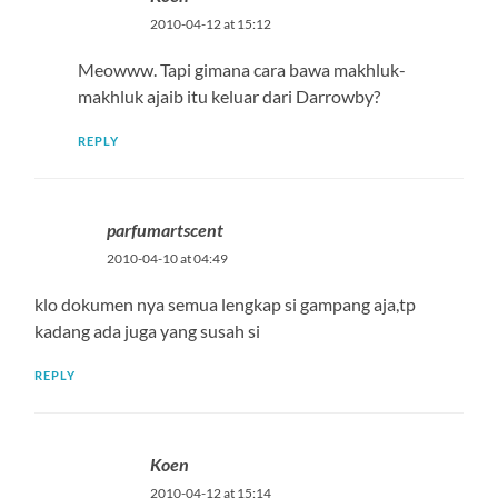
2010-04-12 at 15:12
Meowww. Tapi gimana cara bawa makhluk-
makhluk ajaib itu keluar dari Darrowby?
REPLY
parfumartscent
2010-04-10 at 04:49
klo dokumen nya semua lengkap si gampang aja,tp
kadang ada juga yang susah si
REPLY
Koen
2010-04-12 at 15:14