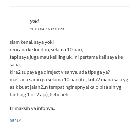
yoki
2010-04-16 at 10:23
slam kenal, saya yoki
rencana ke london, selama 10 hari,
tapi saya juga mau keliling uk, ini pertama kali saya ke
sana,
kira2 supaya ga direject visanya, ada tips ga ya?
mas, ada saran ga selama 10 hari itu, kota2 mana saja yg
asik buat jalan2..n tempat nginepnya(kalo bisa sih yg
bintsng 1 or 2 aja), heheheh..
trimaksih ya infonya..
REPLY