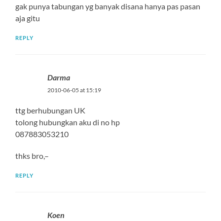
gak punya tabungan yg banyak disana hanya pas pasan
aja gitu
REPLY
Darma
2010-06-05 at 15:19
ttg berhubungan UK
tolong hubungkan aku di no hp
087883053210
thks bro,–
REPLY
Koen