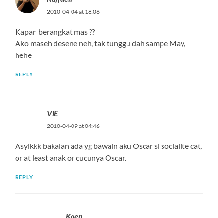
2010-04-04 at 18:06
Kapan berangkat mas ??
Ako maseh desene neh, tak tunggu dah sampe May,
hehe
REPLY
ViE
2010-04-09 at 04:46
Asyikkk bakalan ada yg bawain aku Oscar si socialite cat,
or at least anak or cucunya Oscar.
REPLY
Koen