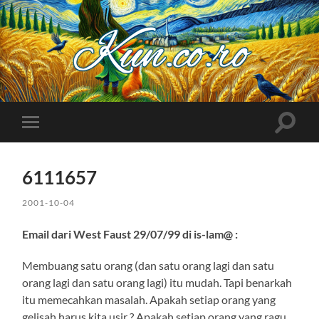
Kuncoro++
Toggle
Toggle
search
mobile
field
menu
6111657
2001-10-04
Email dari West Faust 29/07/99 di is-lam@ :
Membuang satu orang (dan satu orang lagi dan satu
orang lagi dan satu orang lagi) itu mudah. Tapi benarkah
itu memecahkan masalah. Apakah setiap orang yang
gelisah harus kita usir ? Apakah setiap orang yang ragu