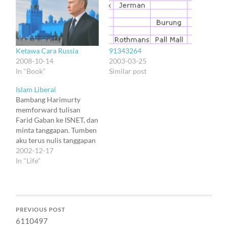
Ketawa Cara Russia
91343264
2008-10-14
2003-03-25
In "Book"
Similar post
Islam Liberal
Bambang Harimurty
memforward tulisan
Farid Gaban ke ISNET, dan
minta tanggapan. Tumben
aku terus nulis tanggapan
lagi. Bagian awalnya
2002-12-17
nggak beda sama yang
In "Life"
sering aku tulis di web ini
:). Bagian akhirnya kira-
kira kayak gini: Sebelum
masa Utan Kayu,
PREVIOUS POST
beberapa orang, termasuk
6110497
Nurcholis Madjid,