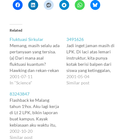
Related
Fluktuasi Sirkular
3491626
Memang, masih selalu ada
Jadi inget jaman masih di
pertanyaan yang tersisa.
LPK. Di laci atas lemari
(a) Dari mana asal
instruktur, kita punya
fluktuasi kuantum?
kotak berisi balpen dari
Hawking dan rekan-rekan
siswa yang ketinggalan,
seangkatannya bilang:
2001-07-11
nunggu diambil yang
2001-05-04
akibat ketidakpastian
In "Science"
punya. Aku paling rajin
Similar post
Heisenberg. Tapi itu tidak
ngisi, soalnya kayaknya
83243847
menjawab pertanyaan
murid-murid aku sama
Flashback ke Malang
kita. Soalnya: (b) Dari
pikunnya sama aku, haha.
tahun 19xx. Aku lagi kerja
mana asal ketidakpastian
Udah lewat tengah
di Lt 2 LPK, bikin laporan
Heisenberg? Gimana
malam, aku sendirian di
buat kampus. Kayak
kalau aku jawab: akibat
LPK, selesai bikin paper.
kebiasaan aku waktu itu,
fluktuasi kuantum yang
Dengan LX-800,…
semua pekerjaan baru
2002-10-20
selalu terjadi. Jawaban
dimulai di saat-saat kritis
Similar post
yang nggak bisa disangkal.