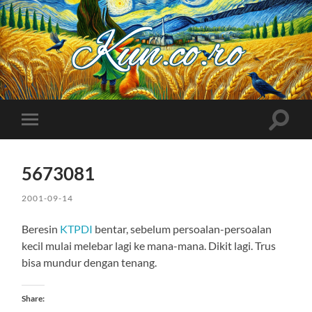
Kuncoro++
Toggle
Toggle
search
mobile
field
menu
5673081
2001-09-14
Beresin
KTPDI
bentar, sebelum persoalan-persoalan
kecil mulai melebar lagi ke mana-mana. Dikit lagi. Trus
bisa mundur dengan tenang.
Share: