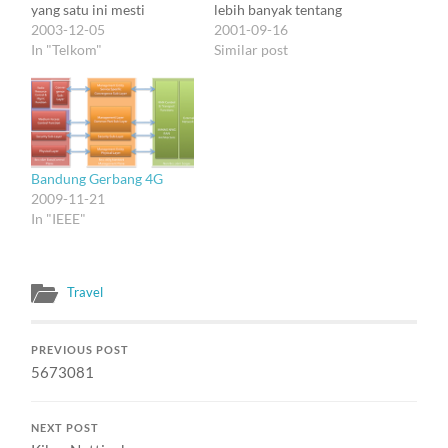
yang satu ini mesti
lebih banyak tentang
ditunda. Tapi kayaknya
2003-12-05
pameran seni, sejarah,
2001-09-16
abis ini aku bakalan cukup
In "Telkom"
dan hal-hal menarik
Similar post
sering jalan2 di sini.
lainnya. Kota Nottingham
Kandatel Cirebon
yang cantik ini sayang
kelihatannya siap untuk
sekali dilewatkan hanya
berperang melawan masa
berada di dalam castle.
lalu. Get recovered dan
Perlu juga kaki dibikin
kembali jadi Telkom yang
capek dengan keliling
Bandung Gerbang 4G
punya power…
ngeliat bangunan dengan
2009-11-21
arsitektur yang kaya dari…
In "IEEE"
Travel
PREVIOUS POST
5673081
NEXT POST