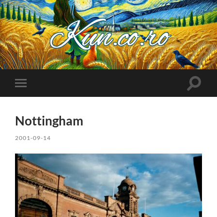
Kuncoro++
Toggle
Toggle
search
mobile
field
menu
Nottingham
2001-09-14