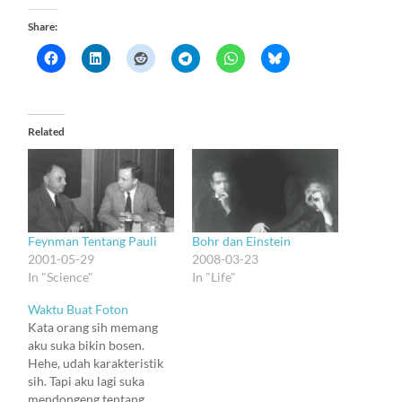
Share:
Related
Feynman Tentang Pauli
Bohr dan Einstein
2001-05-29
2008-03-23
In "Science"
In "Life"
Waktu Buat Foton
Kata orang sih memang
aku suka bikin bosen.
Hehe, udah karakteristik
sih. Tapi aku lagi suka
mendongeng tentang