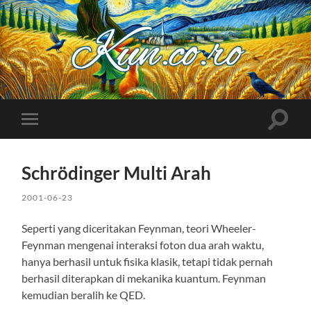
Kuncoro++
Toggle
Toggle
search
mobile
field
menu
Schrödinger Multi Arah
2001-06-23
Seperti yang diceritakan Feynman, teori Wheeler-
Feynman mengenai interaksi foton dua arah waktu,
hanya berhasil untuk fisika klasik, tetapi tidak pernah
berhasil diterapkan di mekanika kuantum. Feynman
kemudian beralih ke QED.