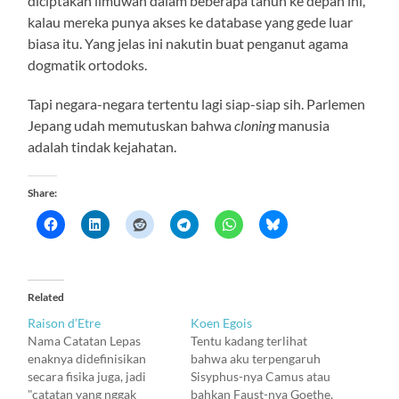
diciptakan ilmuwan dalam beberapa tahun ke depan ini,
kalau mereka punya akses ke database yang gede luar
biasa itu. Yang jelas ini nakutin buat penganut agama
dogmatik ortodoks.
Tapi negara-negara tertentu lagi siap-siap sih. Parlemen
Jepang udah memutuskan bahwa
cloning
manusia
adalah tindak kejahatan.
Share:
Related
Raison d’Etre
Koen Egois
Nama Catatan Lepas
Tentu kadang terlihat
enaknya didefinisikan
bahwa aku terpengaruh
secara fisika juga, jadi
Sisyphus-nya Camus atau
"catatan yang nggak
bahkan Faust-nya Goethe,