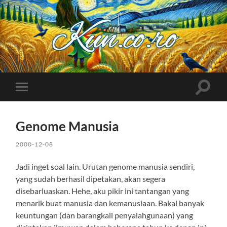
Kuncoro++
Toggle
Toggle
search
mobile
field
menu
Genome Manusia
2000-12-08
Jadi inget soal lain. Urutan genome manusia sendiri,
yang sudah berhasil dipetakan, akan segera
disebarluaskan. Hehe, aku pikir ini tantangan yang
menarik buat manusia dan kemanusiaan. Bakal banyak
keuntungan (dan barangkali penyalahgunaan) yang