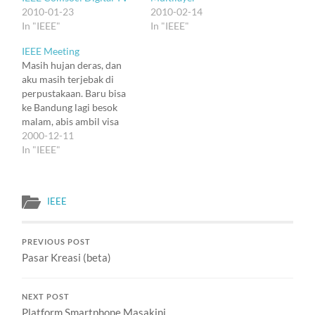
2010-01-23
2010-02-14
In "IEEE"
In "IEEE"
IEEE Meeting
Masih hujan deras, dan
aku masih terjebak di
perpustakaan. Baru bisa
ke Bandung lagi besok
malam, abis ambil visa
sore-sore. Paginya
2000-12-11
kayaknya ke meeting IEEE
In "IEEE"
aja di Menara Kebon
Sirih. Kayaknya aku udah
masuk IEEE 6 tahun, tapi
IEEE
selama ini baru
menikmati jurnal-
jurnalnya aja yang maksa
PREVIOUS POST
otak bekerja dan
Pasar Kreasi (beta)
berdenyut…
NEXT POST
Platform Smartphone Masakini