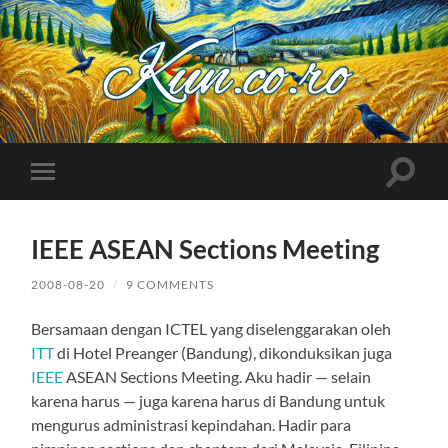
Kuncoro++
Toggle
Toggle
search
mobile
field
menu
IEEE ASEAN Sections Meeting
2008-08-20
/
9 COMMENTS
Bersamaan dengan ICTEL yang diselenggarakan oleh
ITT
di Hotel Preanger (Bandung), dikonduksikan juga
IEEE
ASEAN Sections Meeting. Aku hadir — selain
karena harus — juga karena harus di Bandung untuk
mengurus administrasi kepindahan. Hadir para