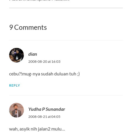
9 Comments
dian
2008-08-20 at 16:03
cebu?!mug-nya sudah duluan tuh ;)
REPLY
Yudha P Sunandar
2008-08-21 at 04:05
wah, asyik nih jalan2 mulu…