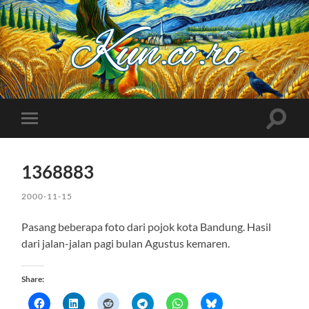
Kuncoro++
Toggle
Toggle
search
mobile
field
menu
1368883
2000-11-15
Pasang beberapa foto dari pojok kota Bandung. Hasil
dari jalan-jalan pagi bulan Agustus kemaren.
Share: