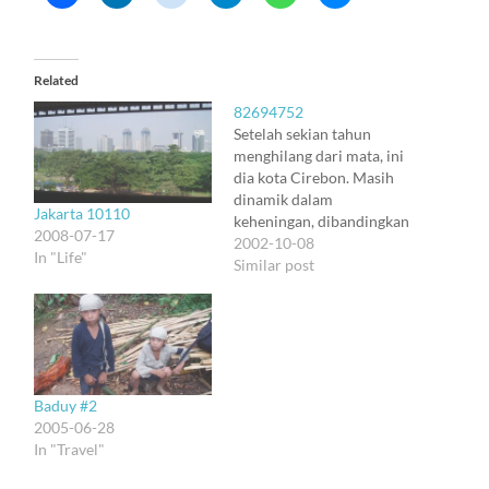
Related
82694752
Setelah sekian tahun
menghilang dari mata, ini
dia kota Cirebon. Masih
dinamik dalam
Jakarta 10110
keheningan, dibandingkan
2008-07-17
Bandung yang hiruk pikuk
2002-10-08
In "Life"
tak menentu. Masih
Similar post
dengan jalan yang tertib,
masih dengan sea food
yang sedap luar biasa.
Dan masih dengan orang-
orang Kandatel Cirebon
yang bekerja dengan
Baduy #2
dedikasi tinggi tapi awet
2005-06-28
ramah. Ada juga…
In "Travel"