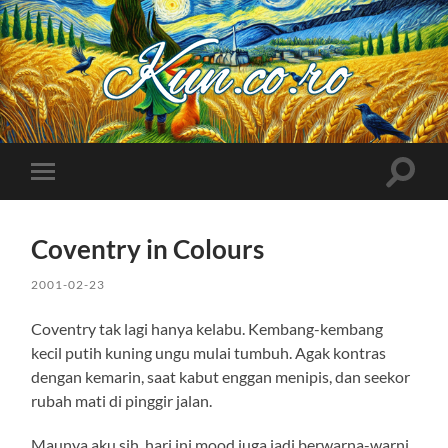
Kuncoro++
Toggle
Toggle
search
mobile
field
menu
Coventry in Colours
2001-02-23
Coventry tak lagi hanya kelabu. Kembang-kembang
kecil putih kuning ungu mulai tumbuh. Agak kontras
dengan kemarin, saat kabut enggan menipis, dan seekor
rubah mati di pinggir jalan.
Maunya aku sih, hari ini mood juga jadi berwarna-warni,