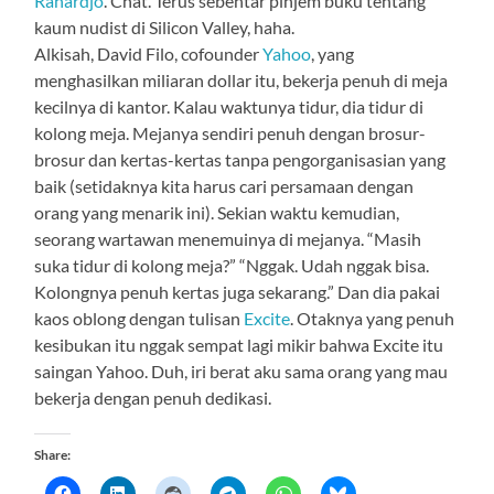
Rahardjo
. Chat. Terus sebentar pinjem buku tentang
kaum nudist di Silicon Valley, haha.
Alkisah, David Filo, cofounder
Yahoo
, yang
menghasilkan miliaran dollar itu, bekerja penuh di meja
kecilnya di kantor. Kalau waktunya tidur, dia tidur di
kolong meja. Mejanya sendiri penuh dengan brosur-
brosur dan kertas-kertas tanpa pengorganisasian yang
baik (setidaknya kita harus cari persamaan dengan
orang yang menarik ini). Sekian waktu kemudian,
seorang wartawan menemuinya di mejanya. “Masih
suka tidur di kolong meja?” “Nggak. Udah nggak bisa.
Kolongnya penuh kertas juga sekarang.” Dan dia pakai
kaos oblong dengan tulisan
Excite
. Otaknya yang penuh
kesibukan itu nggak sempat lagi mikir bahwa Excite itu
saingan Yahoo. Duh, iri berat aku sama orang yang mau
bekerja dengan penuh dedikasi.
Share: