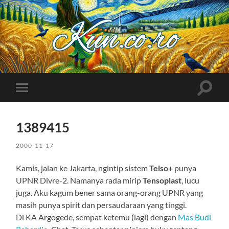
Kuncoro++
Toggle
Toggle
search
mobile
field
menu
1389415
2000-11-17
Kamis, jalan ke Jakarta, ngintip sistem
Telso+
punya
UPNR Divre-2. Namanya rada mirip
Tensoplast
, lucu
juga. Aku kagum bener sama orang-orang UPNR yang
masih punya spirit dan persaudaraan yang tinggi.
Di KA Argogede, sempat ketemu (lagi) dengan
Mas Budi