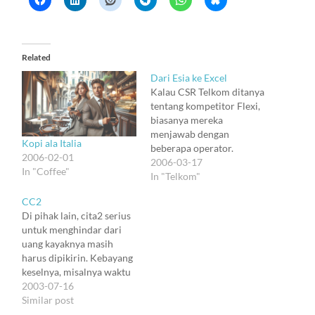
Related
Dari Esia ke Excel
Kalau CSR Telkom ditanya
tentang kompetitor Flexi,
biasanya mereka
menjawab dengan
Kopi ala Italia
beberapa operator.
2006-02-01
Biasanya, kalau di
2006-03-17
In "Coffee"
Bandung, dimulai dengan
In "Telkom"
Esia. Kemudian Fren,
CC2
produk2 Indosat, dan
Di pihak lain, cita2 serius
Excel. Urutannya suka
untuk menghindar dari
berubah, tapi biasanya
uang kayaknya masih
dimulai dengan Esia dan
harus dipikirin. Kebayang
diakhiri dengan Excel.
keselnya, misalnya waktu
Jadi aku bikin kunjungan
aku beli notebook tahun
2003-07-16
ke Esia dan Excel,
1990-an, dan harus bawa
Similar post
Bandung. Naik angkot.
uang tunai sekian juta,