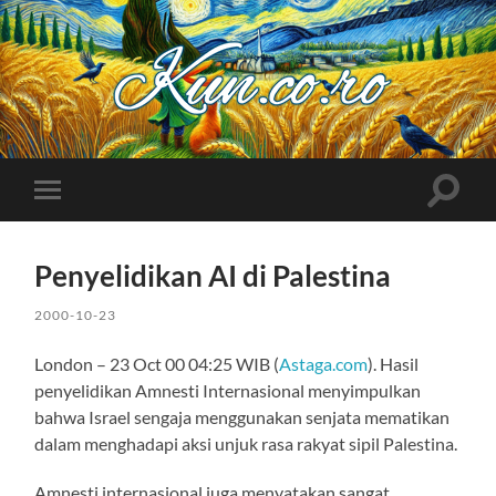
Kuncoro++
Toggle
Toggle
search
mobile
field
menu
Penyelidikan AI di Palestina
2000-10-23
London – 23 Oct 00 04:25 WIB (
Astaga.com
). Hasil
penyelidikan Amnesti Internasional menyimpulkan
bahwa Israel sengaja menggunakan senjata mematikan
dalam menghadapi aksi unjuk rasa rakyat sipil Palestina.
Amnesti internasional juga menyatakan sangat