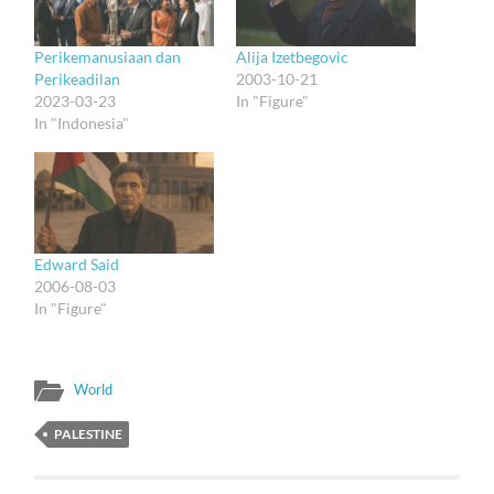
Perikemanusiaan dan
Alija Izetbegovic
Perikeadilan
2003-10-21
2023-03-23
In "Figure"
In "Indonesia"
Edward Said
2006-08-03
In "Figure"
World
PALESTINE