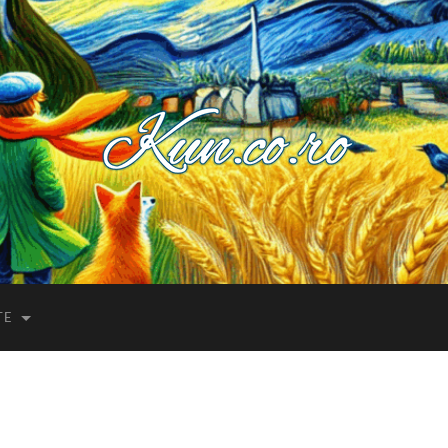
Kuncoro++
TE