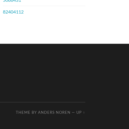
82404112
THEME BY
ANDERS NOREN
—
UP ↑