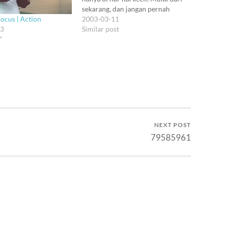
sekarang, dan jangan pernah
Focus | Action
berhenti.
2003-03-11
23
Similar post
"
NEXT POST
79585961