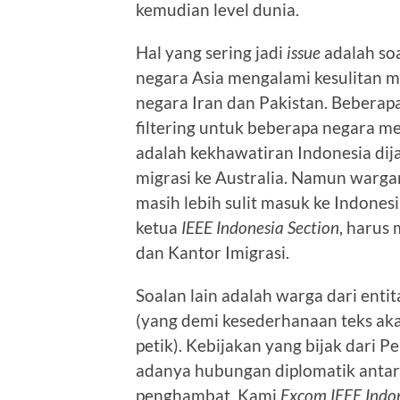
kemudian level dunia.
Hal yang sering jadi
issue
adalah soa
negara Asia mengalami kesulitan me
negara Iran dan Pakistan. Bebera
filtering untuk beberapa negara me
adalah kekhawatiran Indonesia dij
migrasi ke Australia. Namun warga
masih lebih sulit masuk ke Indones
ketua
IEEE Indonesia Section
, harus
dan Kantor Imigrasi.
Soalan lain adalah warga dari entit
(yang demi kesederhanaan teks akan
petik). Kebijakan yang bijak dari 
adanya hubungan diplomatik antara
penghambat. Kami
Excom IEEE Indon