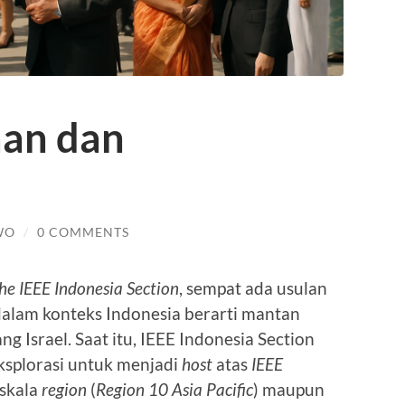
aan dan
WO
/
0 COMMENTS
he IEEE Indonesia Section
, sempat ada usulan
alam konteks Indonesia berarti mantan
ng Israel. Saat itu, IEEE Indonesia Section
ksplorasi untuk menjadi
host
atas
IEEE
 skala
region
(
Region 10 Asia Pacific
) maupun