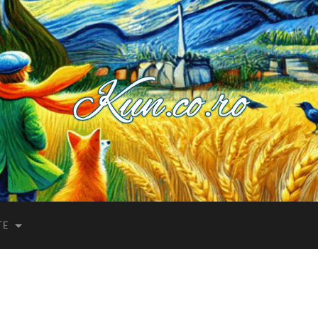
Kuncoro++
TE