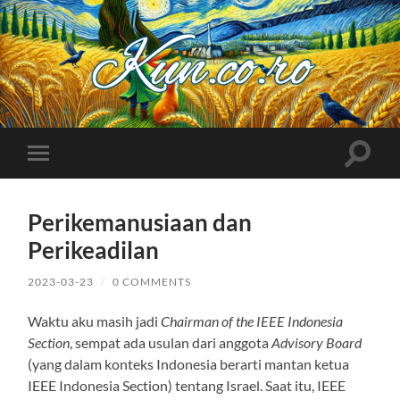
Kuncoro++
Toggle
Toggle
search
mobile
field
menu
Perikemanusiaan dan
Perikeadilan
2023-03-23
/
0 COMMENTS
Waktu aku masih jadi
Chairman of the IEEE Indonesia
Section
, sempat ada usulan dari anggota
Advisory Board
(yang dalam konteks Indonesia berarti mantan ketua
IEEE Indonesia Section) tentang Israel. Saat itu, IEEE