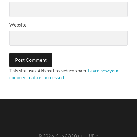
Website
This site uses Akismet to reduce spam.
Learn how your
comment data is processed.
© 2026
KUNCORO++
—
UP ↑