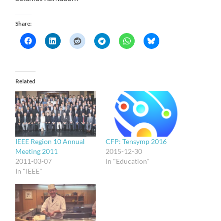
Share:
Related
IEEE Region 10 Annual
CFP: Tensymp 2016
Meeting 2011
2015-12-30
2011-03-07
In "Education"
In "IEEE"