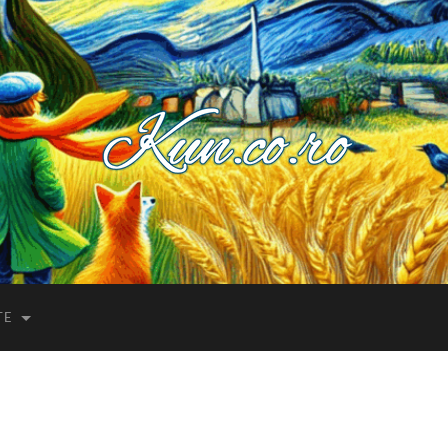
Kuncoro++
TE