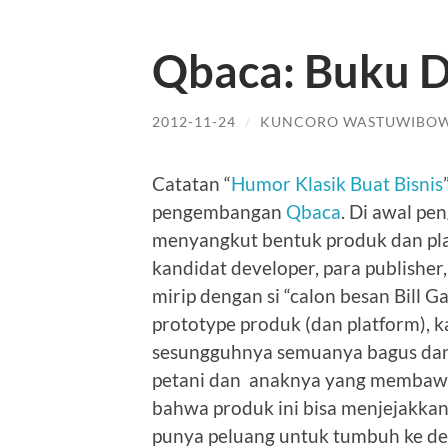
Qbaca: Buku Di
2012-11-24
/
KUNCORO WASTUWIBO
Catatan “
Humor Klasik Buat Bisnis
pengembangan
Qbaca
. Di awal p
menyangkut bentuk produk dan pla
kandidat developer, para publisher,
mirip dengan si “calon besan Bill 
prototype produk (dan platform),
sesungguhnya semuanya bagus dan i
petani dan anaknya yang membawa 
bahwa produk ini bisa menjejakkan k
punya peluang untuk tumbuh ke 