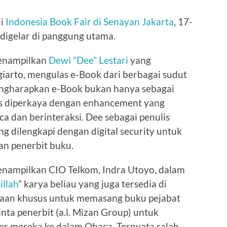
di
Indonesia Book Fair di Senayan Jakarta
, 17-
digelar di panggung utama.
nampilkan
Dewi “Dee” Lestari
yang
rto, mengulas e-Book dari berbagai sudut
ngharapkan e-Book bukan hanya sebagai
rus diperkaya dengan enhancement yang
dan berinteraksi. Dee sebagai penulis
 dilengkapi dengan digital security untuk
an penerbit buku.
nampilkan CIO Telkom, Indra Utoyo, dalam
llah
” karya beliau yang juga tersedia di
taan khusus untuk memasang buku pejabat
ta penerbit (a.l. Mizan Group) untuk
er mereka ke dalam Qbaca. Ternyata salah