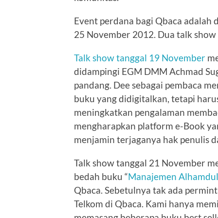
Event perdana bagi Qbaca adalah 
25 November 2012. Dua talk show 
Talk show tanggal 19 November
me
didampingi EGM DMM Achmad Sugia
pandang. Dee sebagai pembaca me
buku yang didigitalkan, tetapi ha
meningkatkan pengalaman membaca 
mengharapkan platform e-Book yang
menjamin terjaganya hak penulis d
Talk show tanggal 21 November me
bedah buku “
Manajemen Alhamduli
Qbaca. Sebetulnya tak ada permin
Telkom di Qbaca. Kami hanya memin
memasang beberapa buku best sell