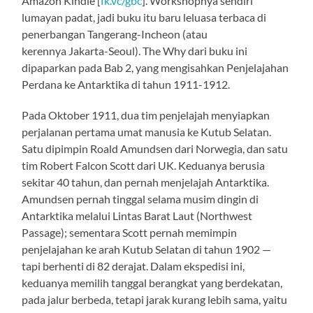
Amazon Kindle [
fk.vc/gbc
]. Workshopnya sendiri
lumayan padat, jadi buku itu baru leluasa terbaca di
penerbangan Tangerang-Incheon (atau
kerennya Jakarta-Seoul). The Why dari buku ini
dipaparkan pada Bab 2, yang mengisahkan Penjelajahan
Perdana ke Antarktika di tahun 1911-1912.
Pada Oktober 1911, dua tim penjelajah menyiapkan
perjalanan pertama umat manusia ke Kutub Selatan.
Satu dipimpin Roald Amundsen dari Norwegia, dan satu
tim Robert Falcon Scott dari UK. Keduanya berusia
sekitar 40 tahun, dan pernah menjelajah Antarktika.
Amundsen pernah tinggal selama musim dingin di
Antarktika melalui Lintas Barat Laut (Northwest
Passage); sementara Scott pernah memimpin
penjelajahan ke arah Kutub Selatan di tahun 1902 —
tapi berhenti di 82 derajat. Dalam ekspedisi ini,
keduanya memilih tanggal berangkat yang berdekatan,
pada jalur berbeda, tetapi jarak kurang lebih sama, yaitu