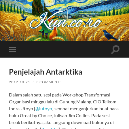
Kuncoro++
Toggle
Toggle
search
mobile
field
menu
Penjelajah Antarktika
2012-10-21
/
3 COMMENTS
Dalam salah satu sesi pada Workshop Transformasi
Organisasi minggu lalu di Gunung Malang, CIO Telkom
Indra Utoyo [
@iutoyo
] sempat menganjurkan buat baca
buku Great by Choice, tulisan Jim Collins. Pada sesi
break berikutnya, aku langsung download bukunya di