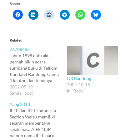
Share:
Related
76708487
Tahun 1998 dulu aku
pernah bikin acara
sumbang buku di Telkom
Kandatel Bandung. Cuma
QB Bandung
1 kantor, dan temanya
2004-10-15
dibatasi pada buku
2002-05-19
In "Book"
pelajaran anak SD-SMP.
Similar post
Tapi hasilnya lumayan
Yang 2013
banyak sekali. Kebetulan
IEEE dan IEEE Indonesia
aja waktu itu aku masih di
Section Walau memiliki
DKM, BAZIS, dan Dalnet
sejarah membentang
(yang berlokasi di sebelah
sejak masa AIEE 1884,
masjid dan punya
namun nama IEEE baru
gudang). Jadi buku-buku…