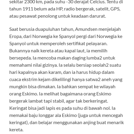
sekitar 2300 km, pada suhu -30 derajat Celcius. Tentu di
tahun 1911 belum ada HP, radio bergerak, satelit, GPS,
atau pesawat penolong untuk keadaan darurat.
Saat berusia duapuluhan tahun, Amundsen menjelajah
Eropa, dari Norwegia ke Spanyol pergi dari Norwegia ke
Spanyol untuk memperoleh sertifikat pelayaran.
Bukannya naik kereta atau kapal laut, ia memilih
bersepeda. Ia mencoba makan daging lumba2 untuk
memahami nilai gizinya. Ia selalu bersiap seolah2 suatu
hari kapalnya akan karam, dan ia harus hidup dalam
cuaca ekstrim kejam dikelilingi hanya satwa2 aneh yang
mungkin bisa dimakan. Ia bahkan sempat ke wilayah
orang Eskimo. Ia melihat bagaimana orang Eskimo
bergerak lambat tapi stabil, agar tak berkeringat.
Keringat bisa jadi lapis es pada suhu di bawah nol. Ia
memakai baju longgar ala Eskimo (juga untuk mencegah
keringat), dan belajar menggunakan anjing buat menarik
kereta.