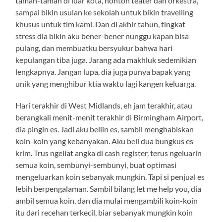
taman-taman di luar kota, nonton teater dan orkestra,
sampai bikin usulan ke sekolah untuk bikin travelling
khusus untuk tim kami. Dan di akhir tahun, tingkat
stress dia bikin aku bener-bener nunggu kapan bisa
pulang, dan membuatku bersyukur bahwa hari
kepulangan tiba juga. Jarang ada makhluk sedemikian
lengkapnya. Jangan lupa, dia juga punya bapak yang
unik yang menghibur ktia waktu lagi kangen keluarga.
Hari terakhir di West Midlands, eh jam terakhir, atau
berangkali menit-menit terakhir di Birmingham Airport,
dia pingin es. Jadi aku beliin es, sambil menghabiskan
koin-koin yang kebanyakan. Aku beli dua bungkus es
krim. Trus ngeliat angka di cash register, terus ngeluarin
semua koin, sembunyi-sembunyi, buat optimasi
mengeluarkan koin sebanyak mungkin. Tapi si penjual es
lebih berpengalaman. Sambil bilang let me help you, dia
ambil semua koin, dan dia mulai mengambili koin-koin
itu dari recehan terkecil, biar sebanyak mungkin koin