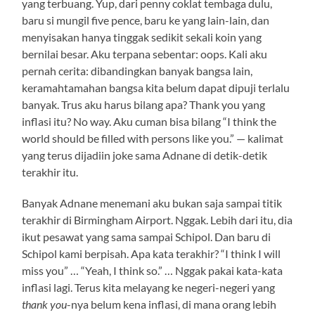
yang terbuang. Yup, dari penny coklat tembaga dulu,
baru si mungil five pence, baru ke yang lain-lain, dan
menyisakan hanya tinggak sedikit sekali koin yang
bernilai besar. Aku terpana sebentar: oops. Kali aku
pernah cerita: dibandingkan banyak bangsa lain,
keramahtamahan bangsa kita belum dapat dipuji terlalu
banyak. Trus aku harus bilang apa? Thank you yang
inflasi itu? No way. Aku cuman bisa bilang “I think the
world should be filled with persons like you.” — kalimat
yang terus dijadiin joke sama Adnane di detik-detik
terakhir itu.
Banyak Adnane menemani aku bukan saja sampai titik
terakhir di Birmingham Airport. Nggak. Lebih dari itu, dia
ikut pesawat yang sama sampai Schipol. Dan baru di
Schipol kami berpisah. Apa kata terakhir? “I think I will
miss you” … “Yeah, I think so.” … Nggak pakai kata-kata
inflasi lagi. Terus kita melayang ke negeri-negeri yang
thank you
-nya belum kena inflasi, di mana orang lebih