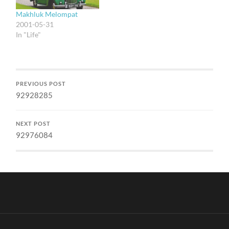
malah jadi ajang chatting.
Makhluk Melompat
Mau bikin catatan…
2001-05-31
In "Life"
PREVIOUS POST
92928285
NEXT POST
92976084