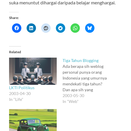
suka menuntut dihargai daripada belajar menghargai.
Share:
Related
Tiga Tahun Blogging
Ada berapa sih weblog
personal punya orang
Indonesia yang umurnya
mendekati tiga tahun?
LKTI Politikus
Dan apa sih yang
2003-04-30
diceritain di weblog yang
2003-05-30
In "Life"
bisa bertahan lama gitu?
In "Web"
Tiga tahun, cukup untuk
mengubah haluan. Mau
bikin jurnal serius, malah
jadi catatan harian. Mau
bikin catatan harian,