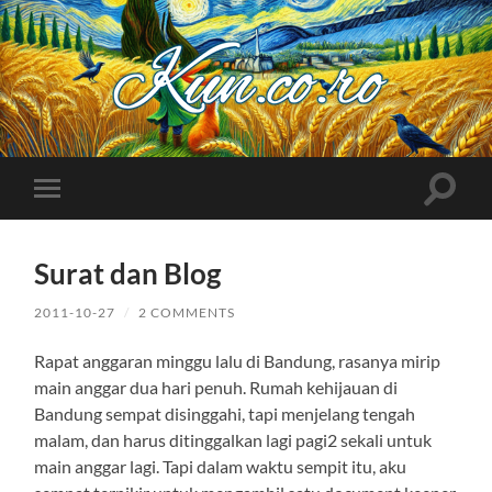
Kuncoro++
Toggle
Toggle
search
mobile
field
menu
Surat dan Blog
2011-10-27
/
2 COMMENTS
Rapat anggaran minggu lalu di Bandung, rasanya mirip
main anggar dua hari penuh. Rumah kehijauan di
Bandung sempat disinggahi, tapi menjelang tengah
malam, dan harus ditinggalkan lagi pagi2 sekali untuk
main anggar lagi. Tapi dalam waktu sempit itu, aku