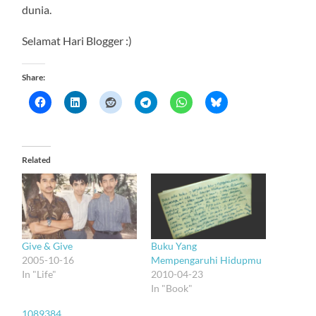
dunia.
Selamat Hari Blogger :)
Share:
Related
Give & Give
Buku Yang
2005-10-16
Mempengaruhi Hidupmu
In "Life"
2010-04-23
In "Book"
1089384