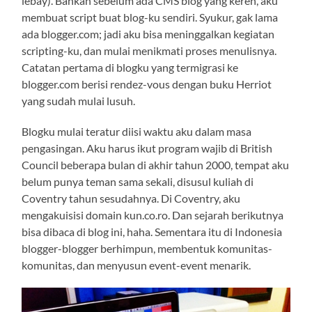
lebay). Bahkan sebelum ada CMS blog yang keren, aku
membuat script buat blog-ku sendiri. Syukur, gak lama
ada blogger.com; jadi aku bisa meninggalkan kegiatan
scripting-ku, dan mulai menikmati proses menulisnya.
Catatan pertama di blogku yang termigrasi ke
blogger.com berisi rendez-vous dengan buku Herriot
yang sudah mulai lusuh.
Blogku mulai teratur diisi waktu aku dalam masa
pengasingan. Aku harus ikut program wajib di British
Council beberapa bulan di akhir tahun 2000, tempat aku
belum punya teman sama sekali, disusul kuliah di
Coventry tahun sesudahnya. Di Coventry, aku
mengakuisisi domain kun.co.ro. Dan sejarah berikutnya
bisa dibaca di blog ini, haha. Sementara itu di Indonesia
blogger-blogger berhimpun, membentuk komunitas-
komunitas, dan menyusun event-event menarik.