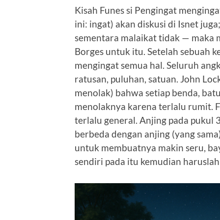
Kisah Funes si Pengingat menging
ini: ingat) akan diskusi di Isnet j
sementara malaikat tidak — maka ma
Borges untuk itu. Setelah sebuah k
mengingat semua hal. Seluruh an
ratusan, puluhan, satuan. John L
menolak) bahwa setiap benda, batu,
menolaknya karena terlalu rumit. F
terlalu general. Anjing pada pukul
berbeda dengan anjing (yang sama) d
untuk membuatnya makin seru, bay
sendiri pada itu kemudian harusla