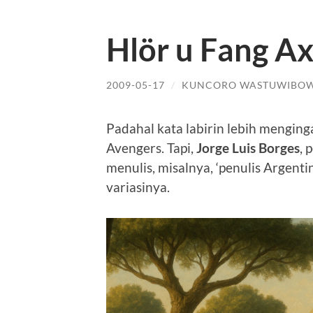
Hlör u Fang A
2009-05-17
/
KUNCORO WASTUWIBO
Padahal kata labirin lebih menging
Avengers. Tapi,
Jorge Luis Borges
, 
menulis, misalnya, ‘penulis Argenti
variasinya.