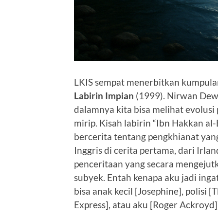
LKIS sempat menerbitkan kumpulan
Labirin Impian
(1999). Nirwan Dewa
dalamnya kita bisa melihat evolusi
mirip. Kisah labirin “Ibn Hakkan a
bercerita tentang pengkhianat yang
Inggris di cerita pertama, dari Irlan
penceritaan yang secara mengeju
subyek. Entah kenapa aku jadi inga
bisa anak kecil [Josephine], polisi 
Express], atau aku [Roger Ackroyd]