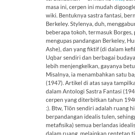
masa ini, cerpen ini mudah digoogle
wiki. Bentuknya sastra fantasi, be
Berkeley. Stylenya, duh, menggab
beberapa tokoh, termasuk Borges, p
mengupas pandangan Berkeley, Hume,
Ashe), dan yang fiktif (di dalam kefik
Uqbar sendiri dan berbagai budaya
lebih menjengkelkan, gayanya betul-
Misalnya, ia menambahkan satu bagi
(1947). Artikel di atas saya tampil
dalam Antologi Sastra Fantasi (1940)
cerpen yang diterbitkan tahun 194
:). Btw, Tlön sendiri adalah ruang
berpandangan idealis tulen, sehin
metafisika) semua berlandas idea
dalam ruang, melainkan rentetan 