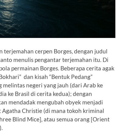
 terjemahan cerpen Borges, dengan judul
nto menulis pengantar terjemahan itu. Di
 pola permainan Borges. Beberapa cerita agak
l-Bokhari” dan kisah “Bentuk Pedang”
 melintas negeri yang jauh (dari Arab ke
dia ke Brasil di cerita kedua); dengan
tkan mendadak mengubah obyek menjadi
t Agatha Christie (di mana tokoh kriminal
[Three Blind Mice], atau semua orang [Orient
).