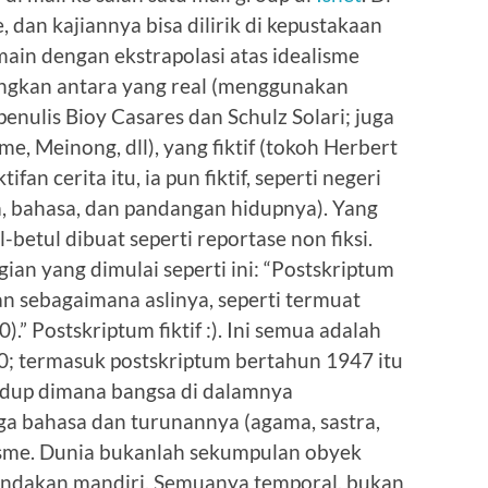
, dan kajiannya bisa dilirik di kepustakaan
rmain dengan ekstrapolasi atas idealisme
ungkan antara yang real (menggunakan
enulis Bioy Casares dan Schulz Solari; juga
 Meinong, dll), yang fiktif (tokoh Herbert
tifan cerita itu, ia pun fiktif, seperti negeri
, bahasa, dan pandangan hidupnya). Yang
betul dibuat seperti reportase non fiksi.
an yang dimulai seperti ini: “Postskriptum
kan sebagaimana aslinya, seperti termuat
.” Postskriptum fiktif :). Ini semua adalah
0; termasuk postskriptum bertahun 1947 itu
 hidup dimana bangsa di dalamnya
gga bahasa dan turunannya (agama, sastra,
lisme. Dunia bukanlah sekumpulan obyek
tindakan mandiri. Semuanya temporal, bukan