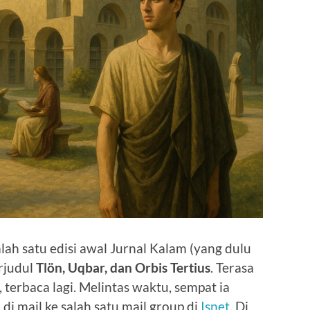
lah satu edisi awal Jurnal Kalam (yang dulu
rjudul
Tlön, Uqbar, dan Orbis Tertius
. Terasa
, terbaca lagi. Melintas waktu, sempat ia
n di mail ke salah satu mail group di
Isnet
. Di