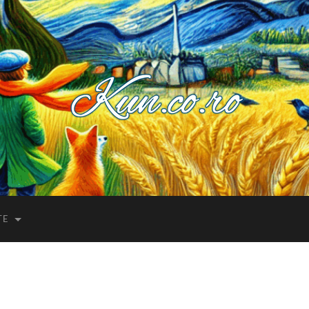
Kuncoro++
TE