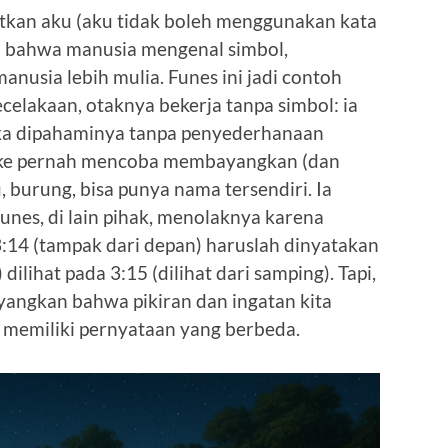
atkan aku (aku tidak boleh menggunakan kata
uga; bahwa manusia mengenal simbol,
nusia lebih mulia. Funes ini jadi contoh
ecelakaan, otaknya bekerja tanpa simbol: ia
gka dipahaminya tanpa penyederhanaan
ocke pernah mencoba membayangkan (dan
 burung, bisa punya nama tersendiri. Ia
unes, di lain pihak, menolaknya karena
 3:14 (tampak dari depan) haruslah dinyatakan
ilihat pada 3:15 (dilihat dari samping). Tapi,
angkan bahwa pikiran dan ingatan kita
h memiliki pernyataan yang berbeda.