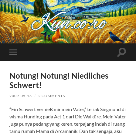
Kuncoro++
Toggle
Toggle
search
mobile
field
menu
Notung! Notung! Niedliches
Schwert!
2009-05-16
/
2 COMMENTS
“Ein Schwert verhieß mir mein Vater,” teriak Siegmund di
wisma Hunding pada Act 1 dari Die Walküre. Mein Vater
juga punya pedang yang keren, terpajang indah di ruang
tamu rumah Mama di Arcamanik. Dan tak sengaja, aku