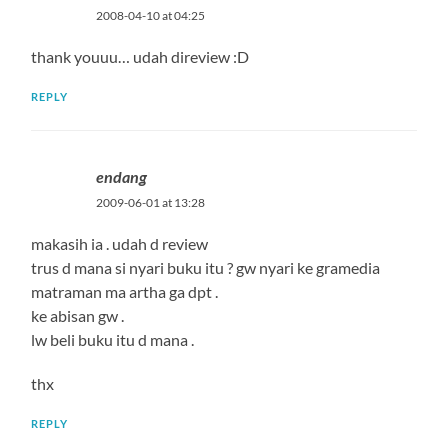
2008-04-10 at 04:25
thank youuu… udah direview :D
REPLY
endang
2009-06-01 at 13:28
makasih ia . udah d review
trus d mana si nyari buku itu ? gw nyari ke gramedia
matraman ma artha ga dpt .
ke abisan gw .
lw beli buku itu d mana .
thx
REPLY