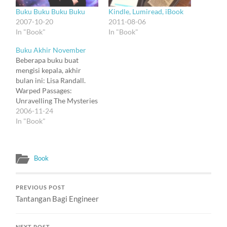
Buku Buku Buku Buku
Kindle, Lumiread, iBook
2007-10-20
2011-08-06
In "Book"
In "Book"
Buku Akhir November
Beberapa buku buat
mengisi kepala, akhir
bulan ini: Lisa Randall.
Warped Passages:
Unravelling The Mysteries
of The Universe's Hidden
2006-11-24
Dimensions. John
In "Book"
Gribbin. Deep Simplicity:
Bringing Order to Chaos
and Complexity. Charles
Book
Baudelaire. Les Fleurs du
Mal. Semuanya hasil
kunjungan ke Borders.
PREVIOUS POST
Yang pertama dibaca
Tantangan Bagi Engineer
adalah buku Randall.
Buku ini pernah…
NEXT POST