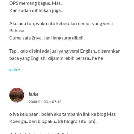
DPS memang bagus, Mas..
Kan sudah difilmkan juga..
Aku ada tuh, waktu itu kebetulan nemu.. yang versi
Bahasa.
Cuma satu2nya.. jadi langsung dibeli..
Tapi, kalo di sini ada jual yang versi English.. disarankan
baca yang English.. dijamin lebih berasa.. he he
REPLY
kuke
2008-04-03 at 07:12
o iya kelupaan.. boleh aku tambahin link ke blog Mas
Koen ga.. dari blog aku.. (di blogroll itu loh)..