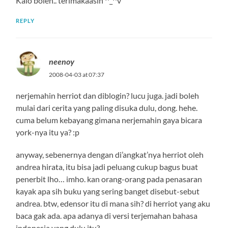
Kalo boleh.. terimakaasih ^_^v
REPLY
neenoy
2008-04-03 at 07:37
nerjemahin herriot dan diblogin? lucu juga. jadi boleh
mulai dari cerita yang paling disuka dulu, dong. hehe.
cuma belum kebayang gimana nerjemahin gaya bicara
york-nya itu ya? :p
anyway, sebenernya dengan di’angkat’nya herriot oleh
andrea hirata, itu bisa jadi peluang cukup bagus buat
penerbit lho… imho. kan orang-orang pada penasaran
kayak apa sih buku yang sering banget disebut-sebut
andrea. btw, edensor itu di mana sih? di herriot yang aku
baca gak ada. apa adanya di versi terjemahan bahasa
indonesia yang dulu itu?