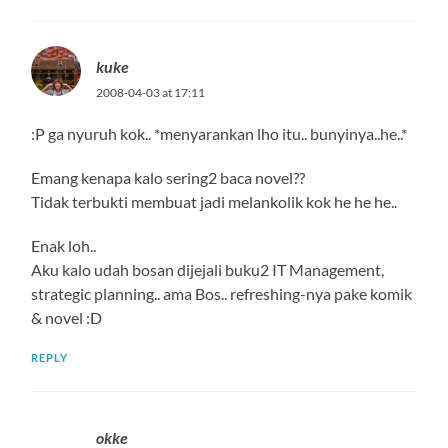
kuke
2008-04-03 at 17:11
:P ga nyuruh kok.. *menyarankan lho itu.. bunyinya..he..*
Emang kenapa kalo sering2 baca novel??
Tidak terbukti membuat jadi melankolik kok he he he..
Enak loh..
Aku kalo udah bosan dijejali buku2 IT Management,
strategic planning.. ama Bos.. refreshing-nya pake komik
& novel :D
REPLY
okke