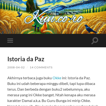
Kuncoro++
Toggle
Toggle
search
mobile
field
menu
Istoria da Paz
2008-04-02
/
14 COMMENTS
Akhirnya terbaca juga buku
Okke
ini: Istoria da Paz.
Buku ini udah beberapa minggu dibeli, tapi lupa dibaca
terus. Dan berbeda dengan buku2 sebelumnya, aku
merasa yang ini Okke banget. Ntah kenapa aku merasa
karakter Damai a.k.a. Bu Guru Bunga ini mirip Okke.