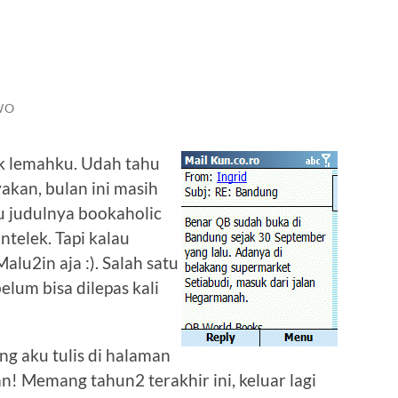
WO
ik lemahku. Udah tahu
akan, bulan ini masih
u judulnya bookaholic
intelek. Tapi kalau
lu2in aja :). Salah satu
elum bisa dilepas kali
ng aku tulis di halaman
! Memang tahun2 terakhir ini, keluar lagi