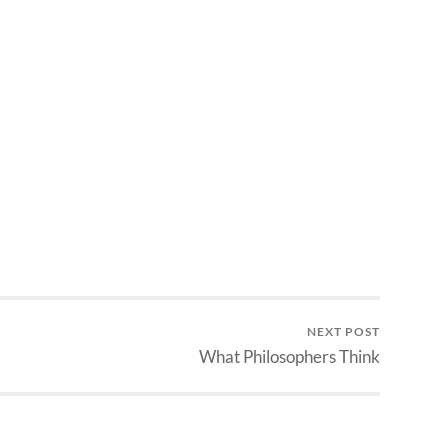
 Mizan akhirnya
demam dirasain, mendingan
n terjemahan buku ini.
dipakai menjelajah, kan? :)
ikomersialkan jadi
Hasilnya? Kunjungan dan
genius fisika paling
kunjungan berulang ke semua…
ia."…
NEXT POST
What Philosophers Think