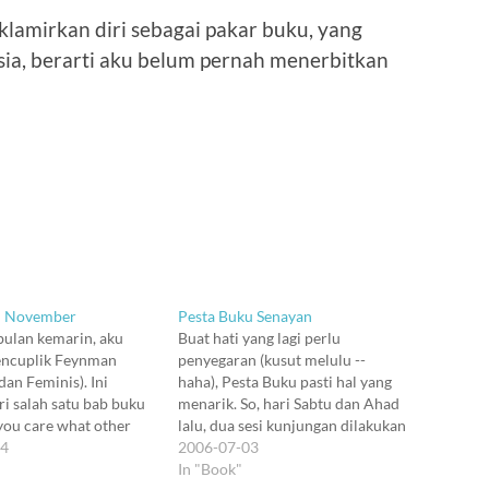
amirkan diri sebagai pakar buku, yang
sia, berarti aku belum pernah menerbitkan
l November
Pesta Buku Senayan
ulan kemarin, aku
Buat hati yang lagi perlu
ncuplik Feynman
penyegaran (kusut melulu --
an Feminis). Ini
haha), Pesta Buku pasti hal yang
ri salah satu bab buku
menarik. So, hari Sabtu dan Ahad
you care what other
lalu, dua sesi kunjungan dilakukan
nk." Hm, judulnya gue
04
ke Senayan. Dua sesi! Tanpa lelah.
2006-07-03
 Haha. Tapi topiknya
Demam, masih. Tapi daripada
In "Book"