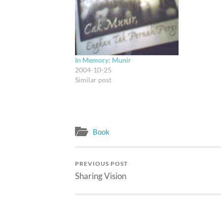
bukan itu.
menerbitka
Judulnya d
"Feynman, 
cool sedun
In Memory: Munir
2004-10-25
Similar post
Book
PREVIOUS POST
Sharing Vision