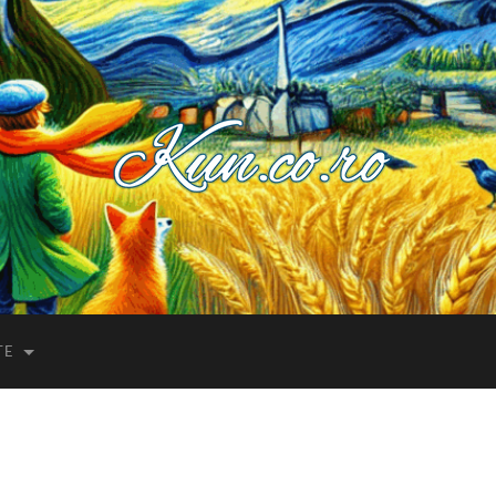
Kuncoro++
TE